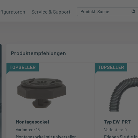
figuratoren
Service & Support
Produktempfehlungen
TOPSELLER
TOPSELLER
Montagesockel
Typ EW-PRT
Varianten: 15
Varianten: 9
Montagesockel mit universeller
Erleben Sie die I