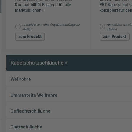
Kompatibilität Passend für alle
PRT Kabelschutzs
marktüblichen...
konzipiert für den
Anmelden um eine Angebotsanfrage zu
Anmelden um ein
stellen
stellen
zum Produkt
zum Produkt
Kabelschutzschläuche
»
Wellrohre
Ummantelte Wellrohre
Geflechtschläuche
Glattschläuche