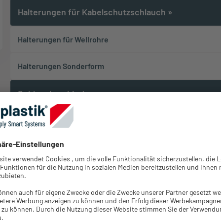
Halterungen für Kabelschutzschlauch
»
Halterungen für Wellrohre
Halterungen Sonderform
Schlauchverbinder
»
Schlauchverteiler
»
Kabelverschraubungen
»
Serie m-seal
Serie WKK