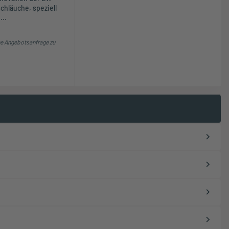
chläuche, speziell
...
e Angebotsanfrage zu