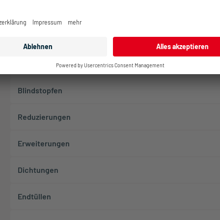
Zubehör
»
Montagesockel
Gegenmuttern
Blindstopfen
Reduzierungen
Erweiterungen
Dichtungen
Endtüllen