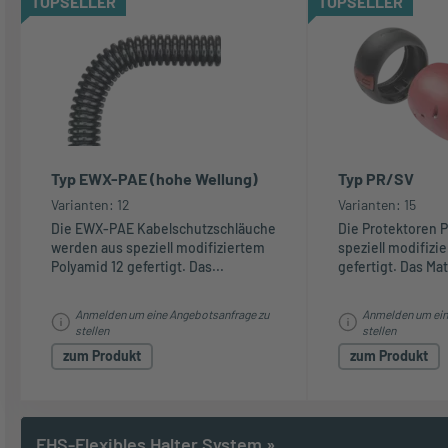
TOPSELLER
TOPSELLER
Typ EWX-PAE (hohe Wellung)
Typ PR/SV
Varianten: 12
Varianten: 15
Die EWX-PAE Kabelschutzschläuche
Die Protektoren 
werden aus speziell modifiziertem
speziell modifizi
Polyamid 12 gefertigt. Das...
gefertigt. Das Mate
Anmelden um eine Angebotsanfrage zu
Anmelden um ein
stellen
stellen
zum Produkt
zum Produkt
FHS-Flexibles Halter System
»