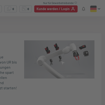
Nur für Gewerbetreibende
Kunde werden / Login
0
0
aue
von UR bis
erungen
he spart
ellen
und
zt starten!