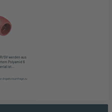
PR/SV werden aus
ertem Polyamid 6
rial ist...
e Angebotsanfrage zu