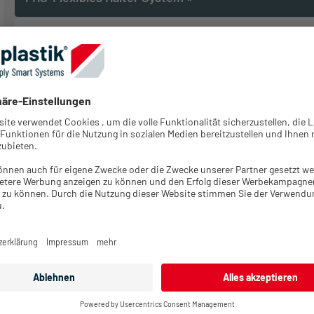
FHS-Robotic-Kits
FHS-Komponenten
FHS-Grundhalter
FHS-Befestigungen
Rückführsysteme
»
R-Tec Box
R-Tec Liner
R-Tec Liner 2.0