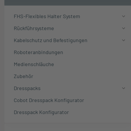
FHS-Flexibles Halter System
Rückführsysteme
FHS-Dresspacks
NEU
Unser FHS (Flexible Holder Sy
Kabelschutz und Befestigungen
Kabelführung in dynamischen
Management von Kabeln in R
Roboteranbindungen
Bewegung erfordern, insbes
Medienschläuche
Zubehör
Katalog herunterladen
Koste
Dresspacks
Cobot Dresspack Konfigurator
Dresspack Konfigurator