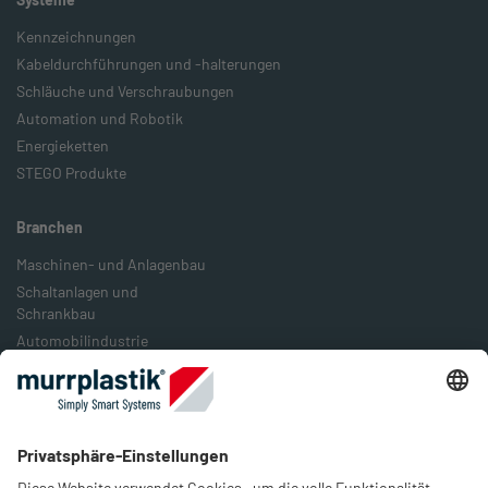
Kennzeichnungen
Kabeldurchführungen und -halterungen
Schläuche und Verschraubungen
Automation und Robotik
Energieketten
STEGO Produkte
Branchen
Maschinen- und Anlagenbau
Schaltanlagen und
Schrankbau
Automobilindustrie
Bahn- und Schienenverkehr
Lebensmittelindustrie
Verpackungsindustrie
Energieindustrie