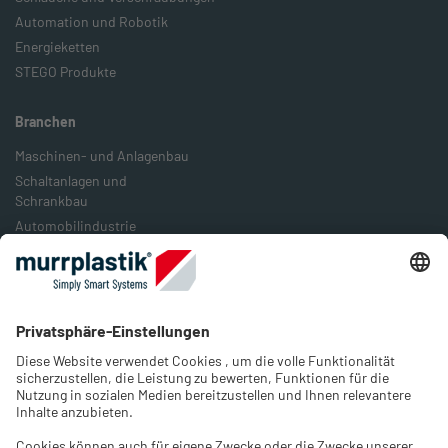
Automation und Robotik
Energieketten
STEGO Produkte
Branchen
Maschinen- und Anlagenbau
Schaltanlagen und
Schrankbau
Automobilindustrie
Bahn- und Schienenverkehr
Lebensmittelindustrie
Verpackungsindustrie
Energieindustrie
Unternehmen
Über uns
Karriere