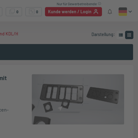
Nur für Gewerbetreibende
Kunde werden / Login
0
0
und KDL/H
Darstellung
:
mit
cen-