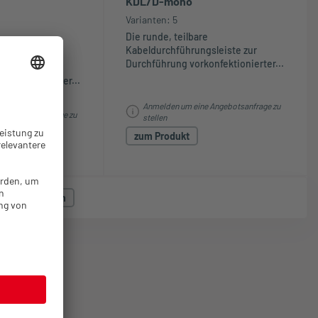
KDL/D-mono
Varianten: 5
Die runde, teilbare
Kabeldurchführungsleiste zur
bare
Durchführung vorkonfektionierter...
gsleiste zur
onfektionierter...
Anmelden um eine Angebotsanfrage zu
e Angebotsanfrage zu
stellen
zum Produkt
dukte anzeigen