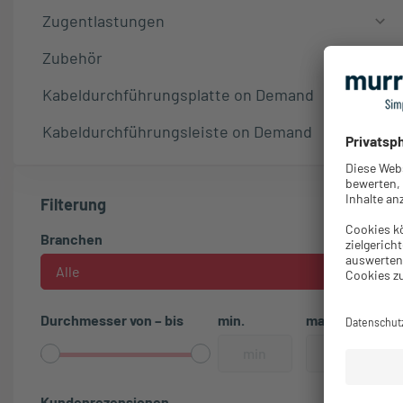
Zugentlastungen
Zubehör
Kabeldurchführungsplatte on Demand
Kabeldurchführungsleiste on Demand
Filterung
Branchen
Alle
Durchmesser von – bis
min.
max.
Kundenrezensionen