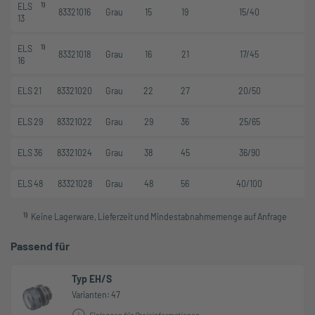
1)
ELS
83321016
Grau
15
19
15/40
13
1)
ELS
83321018
Grau
16
21
17/45
16
ELS 21
83321020
Grau
22
27
20/50
ELS 29
83321022
Grau
29
36
25/65
ELS 36
83321024
Grau
38
45
36/90
ELS 48
83321028
Grau
48
56
40/100
1
)
Keine Lagerware, Lieferzeit und Mindestabnahmemenge auf Anfrage
Passend für
Typ EH/S
Varianten: 47
Einloggen für Preisinformationen