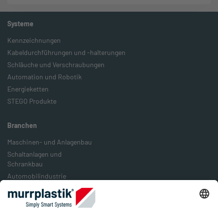
Systeme
Kennzeichnungen
Kabeldurchführungen und -halterungen
Schläuche und Verschraubungen
Automation und Robotik
Energieketten
STEGO Produkte
Branchen
Maschinen- und Anlagenbau
Schaltanlagen und
Schrankbau
Automobilindustrie
Bahn- und Schienenverkehr
Lebensmittelindustrie
Verpackungsindustrie