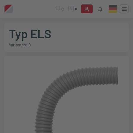
0
0
Typ ELS
Varianten: 9