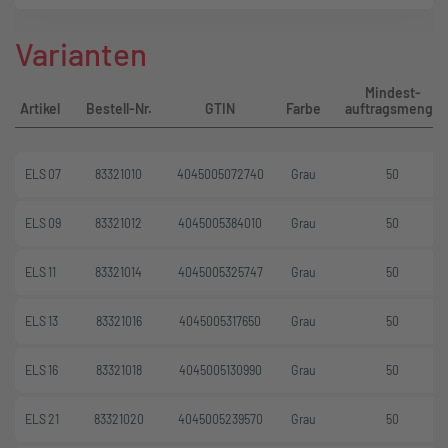
Varianten
Mindest-
Artikel
Bestell-Nr.
GTIN
Farbe
auftragsmenge
ELS 07
83321010
4045005072740
Grau
50
ELS 09
83321012
4045005384010
Grau
50
ELS 11
83321014
4045005325747
Grau
50
ELS 13
83321016
4045005317650
Grau
50
ELS 16
83321018
4045005130990
Grau
50
ELS 21
83321020
4045005239570
Grau
50