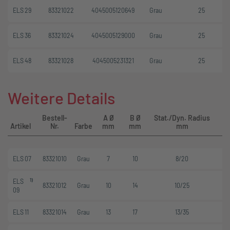
ELS 29
83321022
4045005120649
Grau
25
ELS 36
83321024
4045005129000
Grau
25
ELS 48
83321028
4045005231321
Grau
25
Weitere Details
Bestell-
A Ø
B Ø
Stat./Dyn. Radius
Artikel
Nr.
Farbe
mm
mm
mm
ELS 07
83321010
Grau
7
10
8/20
1)
ELS
83321012
Grau
10
14
10/25
09
ELS 11
83321014
Grau
13
17
13/35