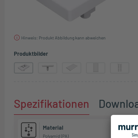
Hinweis: Produkt Abbildung kann abweichen
Produktbilder
Spezifikationen
Downlo
Material
Polyamid (PA)