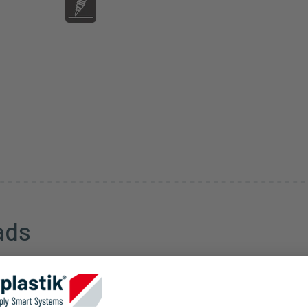
ads
Brandklasse
V2