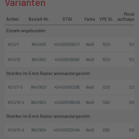
Varianten
Mindest
Artikel
Bestell-Nr.
GTIN
Farbe
VPE St.
auftragsm
Einzeln angebunden
KSI 5/7
86401610
4045005266217
Weiß
1020
1020
KSI 5/10
86401612
4045005190581
Weiß
1020
1020
Streifen im 5 mm Raster aneinandergereiht
KSI 5/7-5
86401620
4045005162595
Weiß
1200
1200
KSI 5/10-5
86401624
4045005196439
Weiß
1260
1260
Streifen im 6 mm Raster aneinandergereiht
KSI 6/10-6
86401634
4045005325464
Weiß
1080
1080