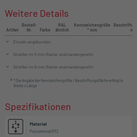
Weitere Details
Bestell-
RAL
Kennzeichengröße
Beschriftun
Artikel
Nr.
Farbe
ähnlich
* mm
m
Einzeln angebunden
Streifen im 5 mm Raster aneinandergereiht
Streifen im 6 mm Raster aneinandergereiht
1
)
* Die Angabe der Kennzeichengröße / Beschriftungsfläche erfolgt in
Breite x Länge
Spezifikationen
Material
Polycarbonat (PC)