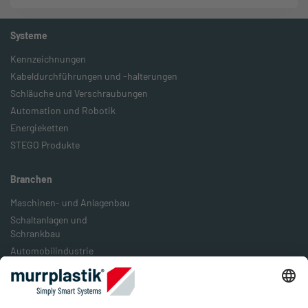
Systeme
Kennzeichnungen
Kabeldurchführungen und -halterungen
Schläuche und Verschraubungen
Automation und Robotik
Energieketten
STEGO Produkte
Branchen
Maschinen- und Anlagenbau
Schaltanlagen und
Schrankbau
Automobilindustrie
Bahn- und Schienenverkehr
Lebensmittelindustrie
Verpackungsindustrie