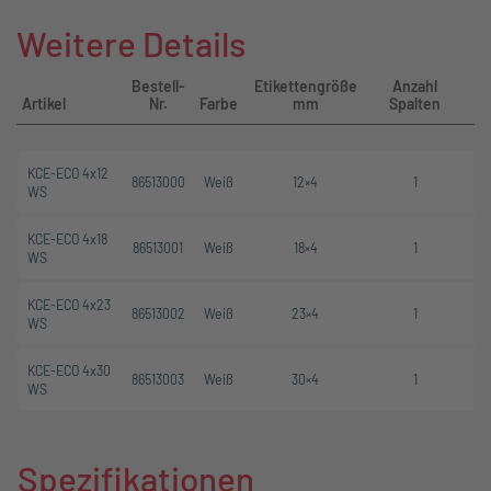
Weitere Details
Bestell-
Etikettengröße
Anzahl
Ro
Artikel
Nr.
Farbe
mm
Spalten
KCE-ECO 4x12
86513000
Weiß
12×4
1
WS
KCE-ECO 4x18
86513001
Weiß
18×4
1
WS
KCE-ECO 4x23
86513002
Weiß
23×4
1
WS
KCE-ECO 4x30
86513003
Weiß
30×4
1
WS
Spezifikationen