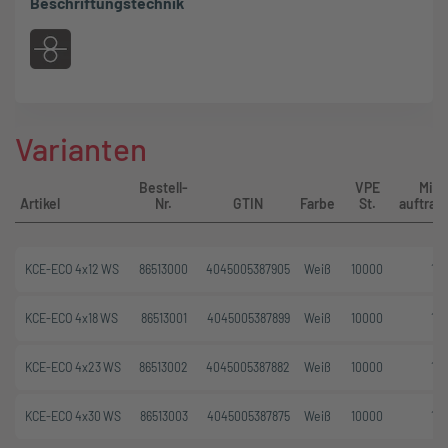
Beschriftungstechnik
Varianten
Bestell-
VPE
Mind
Artikel
Nr.
GTIN
Farbe
St.
auftra
KCE-ECO 4x12 WS
86513000
4045005387905
Weiß
10000
10
KCE-ECO 4x18 WS
86513001
4045005387899
Weiß
10000
10
KCE-ECO 4x23 WS
86513002
4045005387882
Weiß
10000
10
KCE-ECO 4x30 WS
86513003
4045005387875
Weiß
10000
10