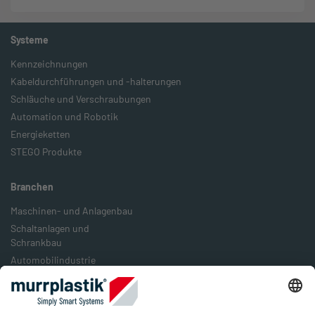
Systeme
Kennzeichnungen
Kabeldurchführungen und -halterungen
Schläuche und Verschraubungen
Automation und Robotik
Energieketten
STEGO Produkte
Branchen
Maschinen- und Anlagenbau
Schaltanlagen und
Schrankbau
Automobilindustrie
Bahn- und Schienenverkehr
Lebensmittelindustrie
Verpackungsindustrie