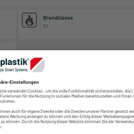
Brandklasse
B2
VPE
Mindest-
Farbe
St.
auftragsmenge
Silber /
Einloggen für