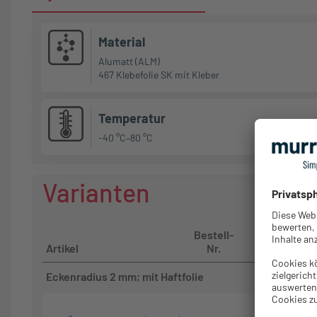
Material
Alumatt (ALM)
467 Klebefolie SK mit Kleber
Temperatur
-40 °C–80 °C
Varianten
Bestell-
Artikel
Nr.
GTIN
Eckenradius 2 mm; mit Haftfolie