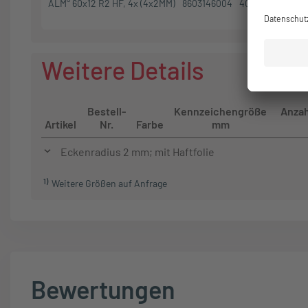
ALM° 60x12 R2 HF, 4x (4x2MM)
8603146004
4045005263407
Weitere Details
Bestell-
Kennzeichengröße
Anzah
Artikel
Nr.
Farbe
mm
Eckenradius 2 mm; mit Haftfolie
1
)
Weitere Größen auf Anfrage
Bewertungen