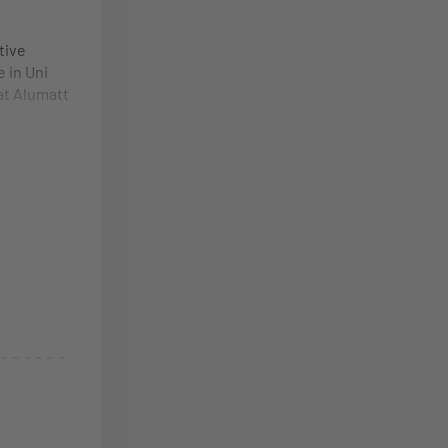
tive
 in Uni
at Alumatt
sind alle
eiden
em starken
Gravur
e ist ca.
en
tallfrei