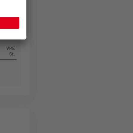
VPE
St.