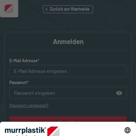
Zurück zur Startseite
Anmelden
E-Mail Adresse*
Passwort*
Passwort vergessen?
Anmelden