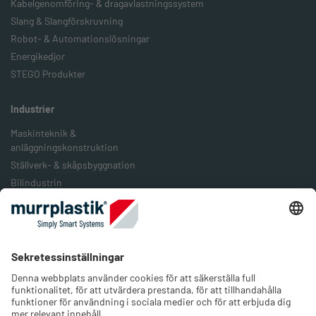
Kabelgenomföring- & dragavlastningssystem
Slang & Slangförskruvning
Robot- & Automationslösningar
Energikedjor
STEGO Produkter
Industrier
Maskinteknik &
anläggningskonstruktion
Ställverk- & skåpsbyggnation
Bilindustrin
Järnväg & järnvägstransport
Livsmedelsindustrin
Förpackningsindustrin
Förnybar energi
Företaget
Om oss