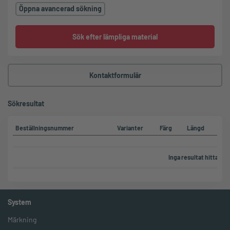
Öppna avancerad sökning
Sök efter lämpliga material
Kontaktformulär
Sökresultat
Beställningsnummer
Varianter
Färg
Längd
Br
Inga resultat hittades f
System
Märkning