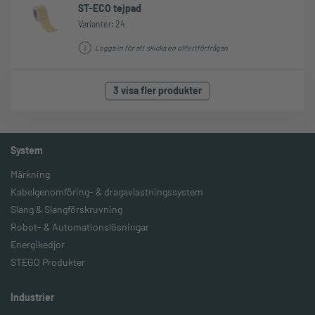
ST-ECO tejpad
Varianter: 24
Logga in för att skicka en offertförfrågan
3 visa fler produkter
System
Märkning
Kabelgenomföring- & dragavlastningssystem
Slang & Slangförskruvning
Robot- & Automationslösningar
Energikedjor
STEGO Produkter
Industrier