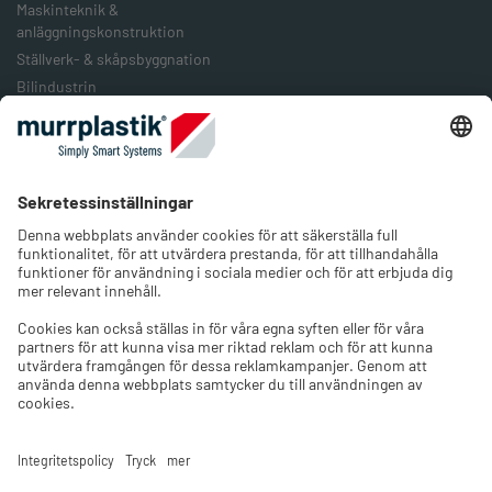
Maskinteknik &
anläggningskonstruktion
Ställverk- & skåpsbyggnation
Bilindustrin
Järnväg & järnvägstransport
Livsmedelsindustrin
Förpackningsindustrin
Förnybar energi
Företaget
Om oss
Jobb & Karriär
Kontakt
Välj språk och region
Välj butikens språk och välj det land där du befinner dig.