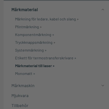
Märkmaterial
Märkning för ledare, kabel och slang
»
Plintmärkning
»
Komponentmärkning
»
Tryckknappsmärkning
»
Systemmärkning
»
Etikett för termostransferskrivare
»
Märkmaterial till laser
»
Monomatt
»
Märkmaskin
Mjukvara
Tillbehör