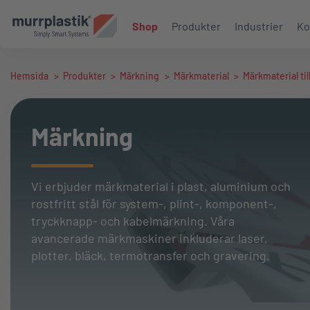
Shop
Produkter
Industrier
Ko
Hemsida
>
Produkter
>
Märkning
>
Märkmaterial
>
Märkmaterial till
Märkning
Vi erbjuder märkmaterial i plast, aluminium och
rostfritt stål för system-, plint-, komponent-,
tryckknapp- och kabelmärkning. Våra
avancerade märkmaskiner inkluderar laser,
plotter, bläck, termotransfer och gravering.