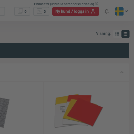
Endast för juridiska personer eller bolag
Ny kund / logga in
0
0
Visning
: