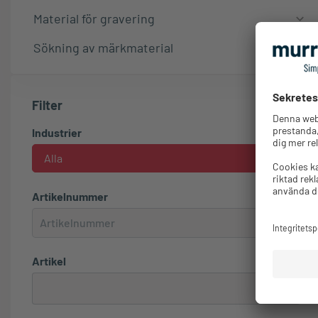
Material för gravering
Sökning av märkmaterial
Filter
Industrier
Alla
Artikelnummer
Artikel