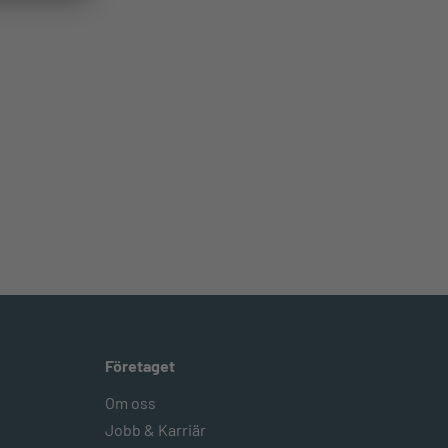
Företaget
Om oss
Jobb & Karriär