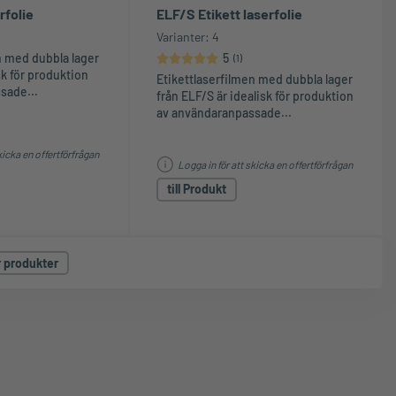
rfolie
ELF/S Etikett laserfolie
Varianter: 4
n med dubbla lager
5
(
1
)
sk för produktion
0.1
0.2
0.3
0.4
0.5
0.6
0.7
0.8
0.9
1
1.1
1.2
1.3
1.4
1.5
1.6
1.7
1.8
1.9
2
2.1
2.2
2.3
2.4
2.5
2.6
2.7
2.8
2.9
3
3.1
3.2
3.3
3.4
3.5
3.6
3.7
3.8
3.9
4
4.1
4.2
4.3
4.4
4.5
4.6
4.7
4.8
4.9
5
Etikettlaserfilmen med dubbla lager
sade...
från ELF/S är idealisk för produktion
Stars
Stars
Stars
Stars
Stars
Stars
Stars
Stars
Stars
Star
Stars
Stars
Stars
Stars
Stars
Stars
Stars
Stars
Stars
Stars
Stars
Stars
Stars
Stars
Stars
Stars
Stars
Stars
Stars
Stars
Stars
Stars
Stars
Stars
Stars
Stars
Stars
Stars
Stars
Stars
Stars
Stars
Stars
Stars
Stars
Stars
Stars
Stars
Stars
Stars
av användaranpassade...
kicka en offertförfrågan
Logga in för att skicka en offertförfrågan
till Produkt
r produkter