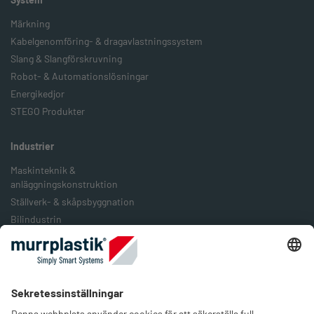
Märkning
Kabelgenomföring- & dragavlastningssystem
Slang & Slangförskruvning
Robot- & Automationslösningar
Energikedjor
STEGO Produkter
Industrier
Maskinteknik &
anläggningskonstruktion
Ställverk- & skåpsbyggnation
Bilindustrin
Järnväg & järnvägstransport
Livsmedelsindustrin
Förpackningsindustrin
Förnybar energi