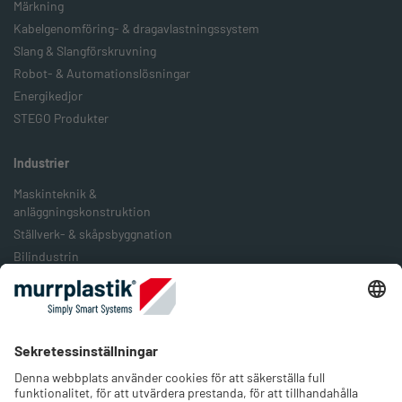
Märkning
Kabelgenomföring- & dragavlastningssystem
Slang & Slangförskruvning
Robot- & Automationslösningar
Energikedjor
STEGO Produkter
Industrier
Maskinteknik &
anläggningskonstruktion
Ställverk- & skåpsbyggnation
Bilindustrin
Järnväg & järnvägstransport
Livsmedelsindustrin
Förpackningsindustrin
Förnybar energi
Företaget