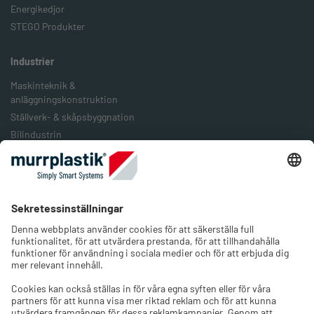
Energikedjor
STEGO Produkter
Industrier
Maskinteknik &
anläggningskonstruktion
Ställverk- & skåpsbyggnation
Bilindustrin
Järnväg & järnvägstransport
Livsmedelsindustrin
Förpackningsindustrin
Förnybar energi
Företaget
Om oss
Jobb & Karriär
Kontakt