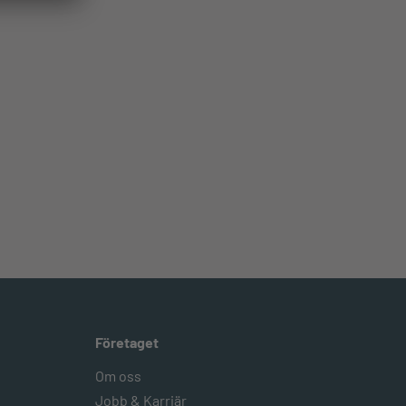
Företaget
Om oss
Jobb & Karriär