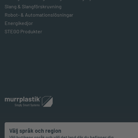
Slang & Slangförskruvning
Robot- & Automationslösningar
Energikedjor
STEGO Produkter
Välj språk och region
Välj butikens språk och välj det land där du befinner dig.