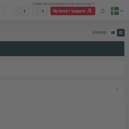
Endast för juridiska personer eller bolag
Ny kund / logga in
0
0
Visning
: