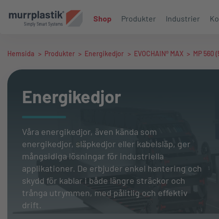
Shop
Produkter
Industrier
Ko
Hemsida
>
Produkter
>
Energikedjor
>
EVOCHAIN® MAX
>
MP 560 
Energikedjor
Våra energikedjor, även kända som
energikedjor, släpkedjor eller kabelsläp, ger
mångsidiga lösningar för industriella
applikationer. De erbjuder enkel hantering och
skydd för kablar i både längre sträckor och
trånga utrymmen, med pålitlig och effektiv
drift.