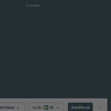
Kontakt
ed States
Språk
:
SE
Bekräfta val