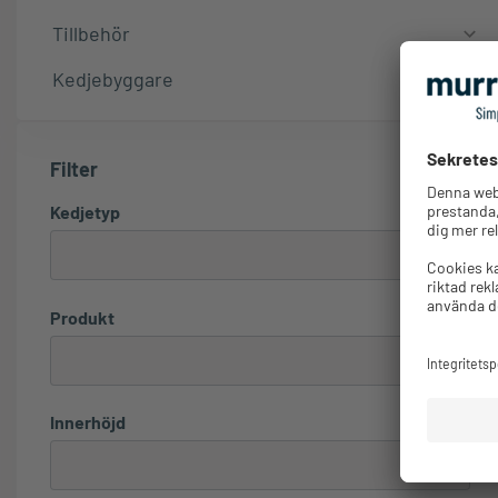
Tillbehör
Kedjebyggare
Filter
Kedjetyp
Produkt
Innerhöjd