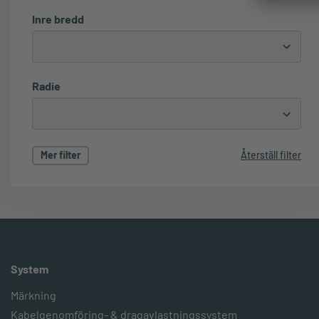
Inre bredd
Radie
Mer filter
Återställ filter
System
Märkning
Kabelgenomföring- & dragavlastningssystem