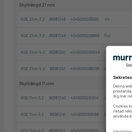
Skyltlängd 21 mm
KDE 21x4-3,2
86381248
4045005035592
Vit
KDE 21x4-3,2
86381249
4045005209993
Gul
KDE 21x4-4,2
86381250
4045005200549
Vit
KDE 21x4-4,2
86381251
4045005098269
Gul
Skyltlängd 11 mm
KDE 11x4-3,2
86381240
4045005261014
Vit
KDE 11x4-3,2
86381241
4045005169068
Gul
KDE 11x4-4,2
86381242
4045005261007
Vit