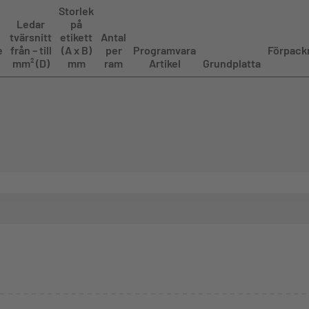
Storlek
Ledar
på
tvärsnitt
etikett
Antal
e
från – till
(A x B)
per
Programvara
Förpack
mm² (D)
mm
ram
Artikel
Grundplatta