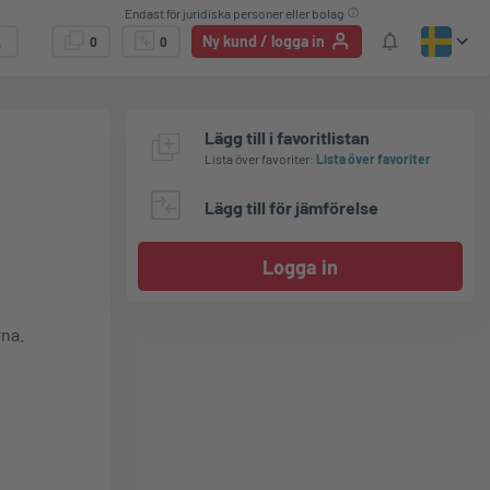
Endast för juridiska personer eller bolag
Ny kund / logga in
0
0
Lägg till i favoritlistan
Lista över favoriter
:
Lista över favoriter
Lägg till för jämförelse
Logga in
rna.