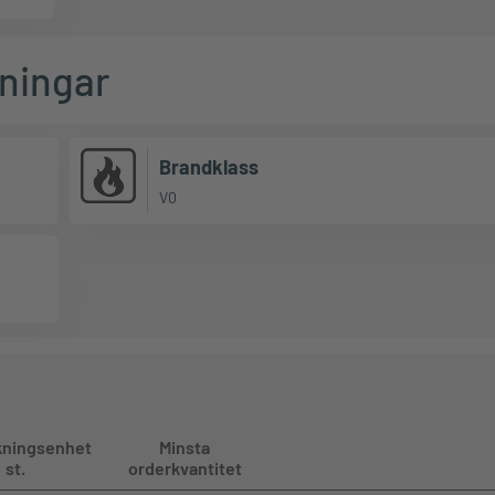
ningar
Brandklass
V0
kningsenhet
Minsta
st.
orderkvantitet