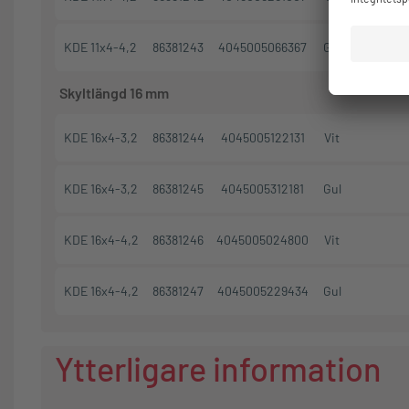
KDE 11x4-4,2
86381243
4045005066367
Gul
Skyltlängd 16 mm
KDE 16x4-3,2
86381244
4045005122131
Vit
KDE 16x4-3,2
86381245
4045005312181
Gul
KDE 16x4-4,2
86381246
4045005024800
Vit
KDE 16x4-4,2
86381247
4045005229434
Gul
Ytterligare information