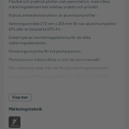
Flexibel och praktisk plotter utan pennstation, med vilken
märkningselement kan märkas snabbt och prisvärt.
Robust enhetskonstruktion av aluminiumprofiler;
Verkningsområde 273 mm x 305 mm för sex aluminiumplattor
GPx eller en basplatta GPU A4;
Enkelt byte av monteringsplattorna för de olika
märkningselementen;
Förvaringsutrymme för två plotterpennor;
Plotterpennor måste sättas in och tas bort manuellt;
Ren märkning redan från det första märkningselementet;
Universell strömförsörjning från 100-240 V AC / 50-60 Hz;
PC-gränssnitt: USB-port;
Kommandospråk: HPGL;
Visa mer
Valfritt användbart:
Märkningsteknik
mp-EM Välj. Gravyralternativ.
mp
-PM grundläggande plottersystem
m
Plotter mp-PM Basic inklusive basplatta