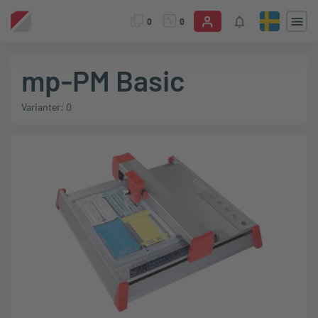
0
0
mp-PM Basic
Varianter: 0