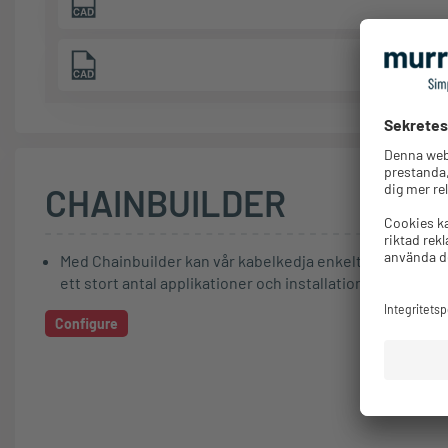
CHAINBUILDER
Med Chainbuilder kan vår kabelkedja enkelt konfigurera
ett stort antal applikationer och installationsvarianter.
Configure