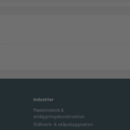
Industrier
Maskinteknik &
anläggningskonstruktion
Ställverk- & skåpsbyggnation