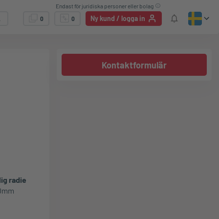
Endast för juridiska personer eller bolag
Ny kund / logga in
0
0
Kontaktformulär
lig radie
00mm