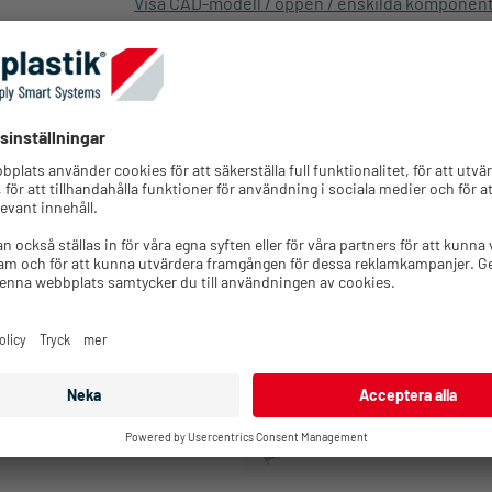
Visa CAD-modell / öppen / enskilda komponen
Visa CAD-modell / öppen / konfigura
s online på några minuter för