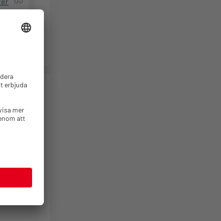
ter
tor