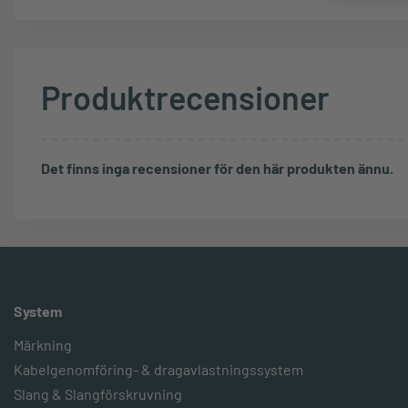
Produktrecensioner
Det finns inga recensioner för den här produkten ännu.
System
Märkning
Kabelgenomföring- & dragavlastningssystem
Slang & Slangförskruvning