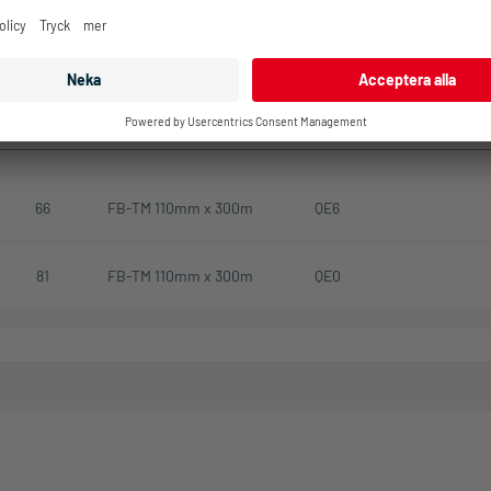
Rullens
Rekommenderad
Programvara
Förpacknin
bredd mm
Färgbandet
Artikel
66
FB-TM 110mm x 300m
QE6
81
FB-TM 110mm x 300m
QE0