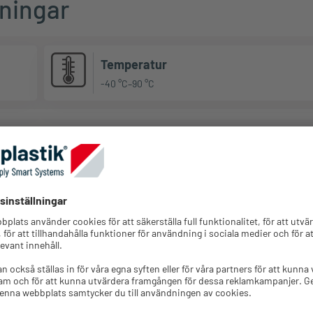
ningar
Temperatur
-40 °C–90 °C
ckningsenhet
Minsta
st.
orderkvantitet
Logga in för
1000
1000
prisinformation
Logga in för
1000
1000
prisinformation