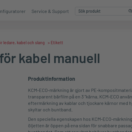
nfiguratorer
Service & Support
r ledare, kabel och slang
>
Etikett
ör kabel manuell
Produktinformation
KCM-ECO-märkning är gjort av PE-kompositmateria
transparent bärfilm på en 3 ”kärna. KCM-ECO använ
eftermärkning av kablar och tjockare kärnor med h
skyltar och buntband.
Den speciella egenskapen hos KCM-ECO-märkning 
öljetten är öppen på ena sidan för snabbare passa
buntbandet. Som ett resultat behöver buntbandet