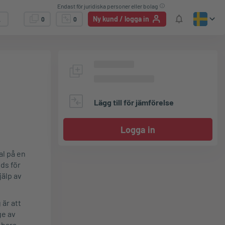
Endast för juridiska personer eller bolag
Ny kund / logga in
0
0
Lägg till för jämförelse
Logga in
l på en
ds för
jälp av
är att
ge av
 bara