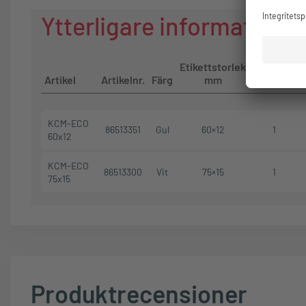
Ytterligare information
Etikettstorlek
Antal
Artikel
Artikelnr.
Färg
mm
spalter
KCM-ECO
86513351
Gul
60×12
1
60x12
KCM-ECO
86513300
Vit
75×15
1
75x15
Produktrecensioner