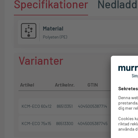
Specifikationer
Nedladd
Material
Polyeten (PE)
Varianter
Förpa
Artikel
Artikelnr.
GTIN
Färg
KCM-ECO 60x12
86513351
4045005387714
Gul
KCM-ECO 75x15
86513300
4045005387745
Vit