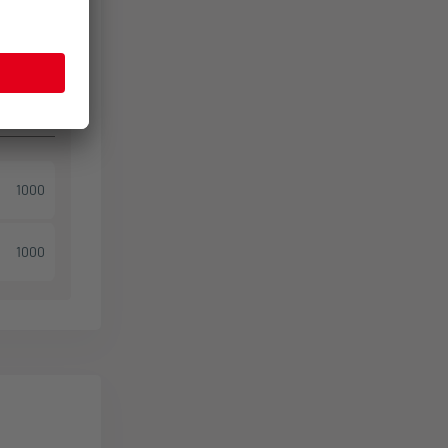
gsenhet
st.
1000
1000