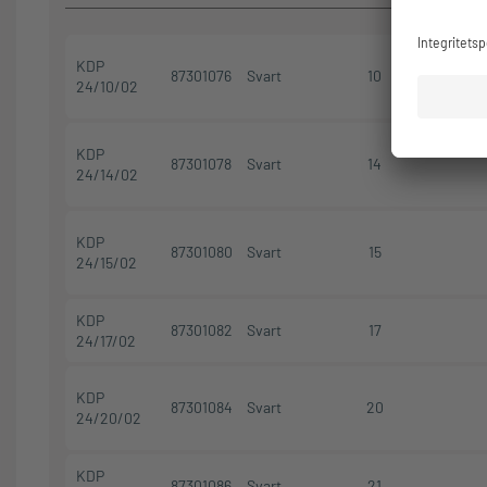
KDP
87301076
Svart
10
24/10/02
KDP
87301078
Svart
14
24/14/02
KDP
87301080
Svart
15
24/15/02
KDP
87301082
Svart
17
24/17/02
KDP
87301084
Svart
20
24/20/02
KDP
87301086
Svart
21