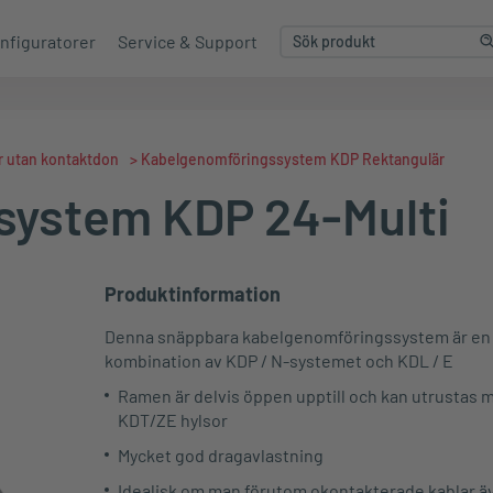
nfiguratorer
Service & Support
ar utan kontaktdon
>
Kabelgenomföringssystem KDP Rektangulär
system KDP 24-Multi
Produktinformation
Denna snäppbara kabelgenomföringssystem är en
kombination av KDP / N-systemet och KDL / E
Ramen är delvis öppen upptill och kan utrustas 
KDT/ZE hylsor
Mycket god dragavlastning
Idealisk om man förutom okontakterade kablar ä