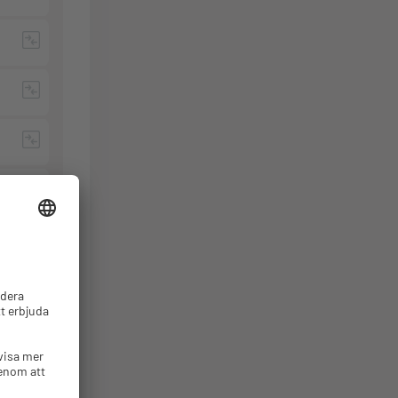
et
Mått