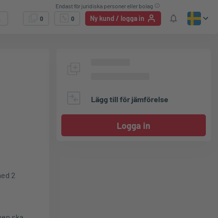
Endast för juridiska personer eller bolag
Ny kund / logga in
0
0
Lägg till för jämförelse
Logga in
med 2
ven ska