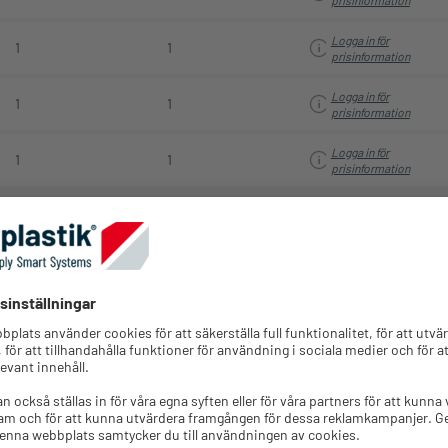
Logga in för
1
1
prisinformation
Logga in för
1
1
prisinformation
Logga in för
1
1
prisinformation
Logga in för
1
1
prisinformation
Logga in för
1
1
prisinformation
nomföringar Antal x
Antal
Förpackningsenh
Ø mm
Hylsor
Utskärning
st.