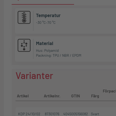
Temperatur
-30 °C–70 °C
Material
Hus: Polyamid
Packning: TPU / NBR / EPDM
Varianter
Förpac
Artikel
Artikelnr.
GTIN
Färg
KDP 24/10/02
87301076
4045005156082
Svart