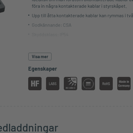
föra in några kontakterade kablar i styrskåpet.
Upp till åtta kontakterade kablar kan rymmas i två
Godkännande: CSA
Skyddsklass: IP54
Temperaturresistens: -30 °C – +70 °C
Material: Hus: Polyamid / packning: TPU/NBR/E
Visa mer
RoHS-kompatibel
Egenskaper
UV-beständig
Tillverkad i Tyskland
Passar standardutskärningar för 24-poliga indust
kontaktdon
Kan monteras med snäppkrokar (plåttjocklek 1,5 
mm) eller med M5-skruvar.
Låskrokar för 1,5 mm – 2,0 mm plåttjocklek ingår;
edladdningar
finns upp till 4,1 mm plåttjocklek