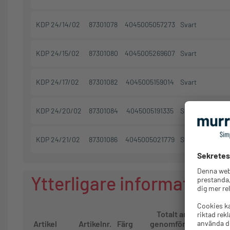
KDP 24/14/02
87301078
4045005057273
Svart
KDP 24/15/02
87301080
4045005269607
Svart
KDP 24/17/02
87301082
4045005159014
Svart
KDP 24/20/02
87301084
4045005191335
Svart
KDP 24/21/02
87301086
4045005021779
Svart
Ytterligare information
Totalt antal
Ge
Artikel
Artikelnr.
Färg
genomföringar