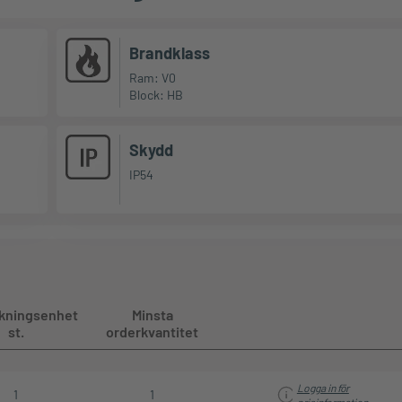
Brandklass
Ram: V0
Block: HB
Skydd
IP54
kningsenhet
Minsta
st.
orderkvantitet
Logga in för
1
1
prisinformation