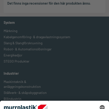
Det finns inga recensioner för den här produkten ännu.
System
Märkning
Kabelgenomföring- & dragavlastningssystem
Slang & Slangförskruvning
Robot- & Automationslösningar
Energikedjor
STEGO Produkter
Industrier
Maskinteknik &
anläggningskonstruktion
Ställverk- & skåpsbyggnation
Bilindustrin
Järnväg & järnvägstransport