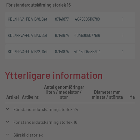
För standardutskärning storlek 16
KDL/H-VA-FDA 16/8, Set
87141877
4045005116789
1
KDL/H-VA-FDA 16/3, Set
87141874
4045005077516
1
KDL/H-VA-FDA 16/2, Set
87141875
4045005386304
1
Ytterligare information
Antal genomföringar
liten / medelstor /
Diameter mm
Artikel
Artikelnr.
stor
minsta / största
Mater
För standardutskärning storlek 24
För standardutskärning storlek 16
Särskild storlek