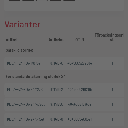
Varianter
Förpackningsenhe
Artikel
Artikelnr.
GTIN
st.
Särskild storlek
KDL/H-VA-FDA 1/6, Set
87141870
4045005272584
1
För standardutskärning storlek 24
KDL/H-VA-FDA 24/12, Set
87141882
4045005261205
1
KDL/H-VA-FDA 24/4, Set
87141880
4045005163509
1
KDL/H-VA-FDA 24/3, Set
87141878
4045005406521
1