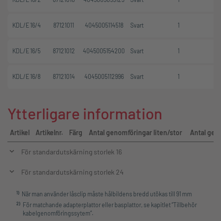
KDL/E 16/4
87121011
4045005114518
Svart
1
KDL/E 16/5
87121012
4045005154200
Svart
1
KDL/E 16/8
87121014
4045005112996
Svart
1
Ytterligare information
Artikel
Artikelnr.
Färg
Antal genomföringar liten/stor
Antal gen
För standardutskärning storlek 16
För standardutskärning storlek 24
1
)
När man använder låsclip måste hålbildens bredd utökas till 91 mm
2
)
För matchande adapterplattor eller basplattor, se kapitlet ”Tillbehör
kabelgenomföringssytem”.