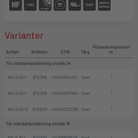
industrikontaktdon
EMC-lösning med dragavlastningsplatta är enkel att
implementera
Lämplig genomföringshylsa: KDT/ZE
Varianter
Förpackningsenhet
Artikel
Artikelnr.
GTIN
Färg
st.
För standardutskärning storlek 24
KDL/E 24/4
87121016
4045005154224
Svart
1
KDL/E 24/7
87121018
4045005017604
Svart
1
KDL/E 24/10
87121020
4045005222350
Svart
1
För standardutskärning storlek 16
KDL/E 16/2
87121010
4045005055125
Svart
1