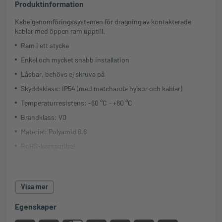
Produktinformation
Kabelgenomföringssystemen för dragning av kontakterade
kablar med öppen ram upptill.
Ram i ett stycke
Enkel och mycket snabb installation
Låsbar, behövs ej skruva på
Skyddsklass: IP54 (med matchande hylsor och kablar)
Temperaturresistens: -60 °C – +80 °C
Brandklass: V0
Material: Polyamid 6.6
RoHS-kompatibel
UV-beständig
Tillverkad i Tyskland
Visa mer
Låsclips för 1.5 mm - 2.0 mm plåttjocklek ingår; Låsclips finns
upp till 4,0 mm plåttjocklek
Egenskaper
Passar standardutskärningar för 24- och 16-poliga