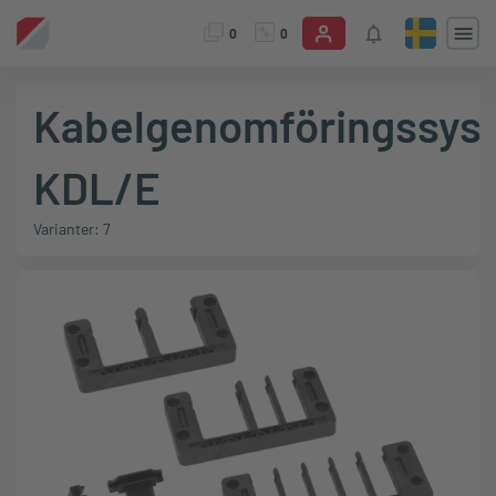
0
0
Kabelgenomföringssys
KDL/E
Varianter: 7