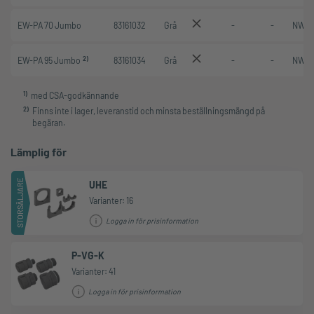
EW-PA 70 Jumbo
83161032
Grå
-
-
NW 7
2)
EW-PA 95 Jumbo
83161034
Grå
-
-
NW 9
1
)
med CSA-godkännande
2
)
Finns inte i lager, leveranstid och minsta beställningsmängd på
begäran.
Lämplig för
STORSÄLJARE
UHE
Varianter: 16
Logga in för prisinformation
P-VG-K
Varianter: 41
Logga in för prisinformation