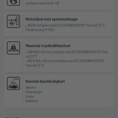
i enlighet med UL94: HB
Motstånd mot systemslitage
> 350 N I enlighet med IEC EN 61386 M25/P21 Test vid 23 °C
Förskruvning M-PRO
Maximal tryckhållfasthet
> 336 N 50 x 50 mm I enlighet med IEC EN 61386 M25/P21 Test
vid 23 °C
> 653 N 100 x 100 mm I enlighet med IEC EN 61386 M25/P21
Test vid 23 °C
Kemisk beständighet
Alkohol
Mineraloljor
Fetter
Bränslen