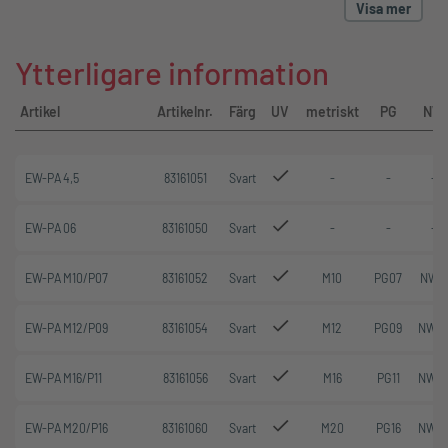
Visa mer
Ytterligare information
Artikel
Artikelnr.
Färg
UV
metriskt
PG
NW
EW-PA 4,5
83161051
Svart
-
-
-
EW-PA 06
83161050
Svart
-
-
-
EW-PA M10/P07
83161052
Svart
M10
PG07
NW 7
EW-PA M12/P09
83161054
Svart
M12
PG09
NW 1
EW-PA M16/P11
83161056
Svart
M16
PG11
NW 1
EW-PA M20/P16
83161060
Svart
M20
PG16
NW 1