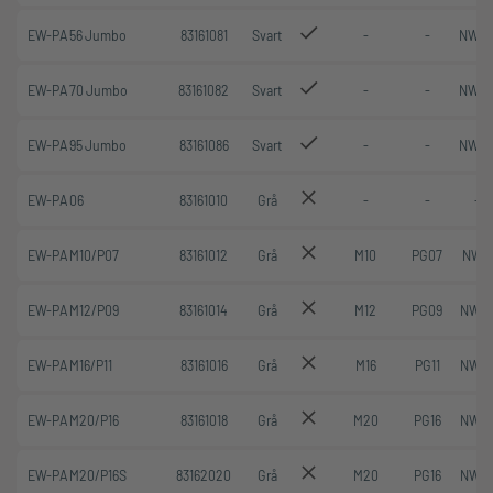
EW-PA 56 Jumbo
83161081
Svart
-
-
NW 5
EW-PA 70 Jumbo
83161082
Svart
-
-
NW 7
EW-PA 95 Jumbo
83161086
Svart
-
-
NW 9
EW-PA 06
83161010
Grå
-
-
-
EW-PA M10/P07
83161012
Grå
M10
PG07
NW 7
EW-PA M12/P09
83161014
Grå
M12
PG09
NW 1
EW-PA M16/P11
83161016
Grå
M16
PG11
NW 1
EW-PA M20/P16
83161018
Grå
M20
PG16
NW 1
EW-PA M20/P16S
83162020
Grå
M20
PG16
NW 1