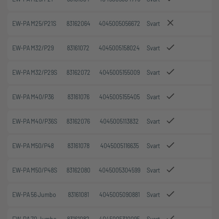
EW-PA M25/P21S
83162064
4045005056672
Svart
50
EW-PA M32/P29
83161072
4045005158024
Svart
25
EW-PA M32/P29S
83162072
4045005155009
Svart
25
EW-PA M40/P36
83161076
4045005155405
Svart
25
EW-PA M40/P36S
83162076
4045005113832
Svart
25
EW-PA M50/P48
83161078
4045005116635
Svart
25
EW-PA M50/P48S
83162080
4045005304599
Svart
25
EW-PA 56 Jumbo
83161081
4045005090881
Svart
25