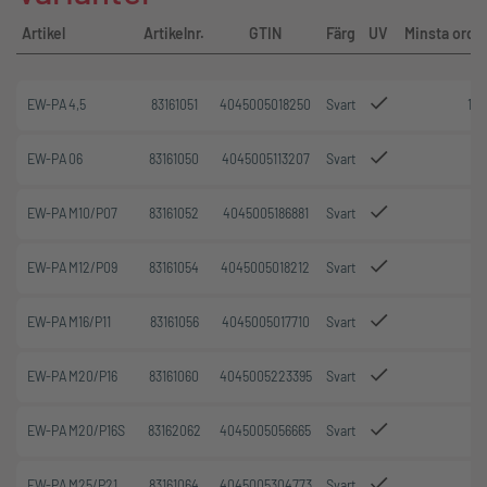
Artikel
Artikelnr.
GTIN
Färg
UV
Minsta orde
EW-PA 4,5
83161051
4045005018250
Svart
100
EW-PA 06
83161050
4045005113207
Svart
50
EW-PA M10/P07
83161052
4045005186881
Svart
50
EW-PA M12/P09
83161054
4045005018212
Svart
50
EW-PA M16/P11
83161056
4045005017710
Svart
50
EW-PA M20/P16
83161060
4045005223395
Svart
50
EW-PA M20/P16S
83162062
4045005056665
Svart
50
EW-PA M25/P21
83161064
4045005304773
Svart
50