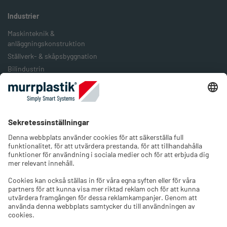
Industrier
Maskinteknik &
anläggningskonstruktion
Ställverk- & skåpsbyggnation
Bilindustrin
Järnväg & järnvägstransport
Livsmedelsindustrin
Förpackningsindustrin
Förnybar energi
Företaget
Om oss
Jobb & Karriär
Kontakt