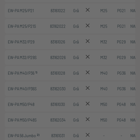
EW-PA M25/P21
83161022
Grå
M25
PG21
NW 2
EW-PA M25/P21S
83162022
Grå
M25
PG21
NW 2
EW-PA M32/P29
83161026
Grå
M32
PG29
NW 2
EW-PA M32/P29S
83162026
Grå
M32
PG29
NW 2
1)
EW-PA M40/P36
83161028
Grå
M40
PG36
NW 3
EW-PA M40/P36S
83162030
Grå
M40
PG36
NW 3
EW-PA M50/P48
83161030
Grå
M50
PG48
NW 4
EW-PA M50/P48S
83162034
Grå
M50
PG48
NW 4
2)
EW-PA 56 Jumbo
83161031
Grå
-
-
NW 5