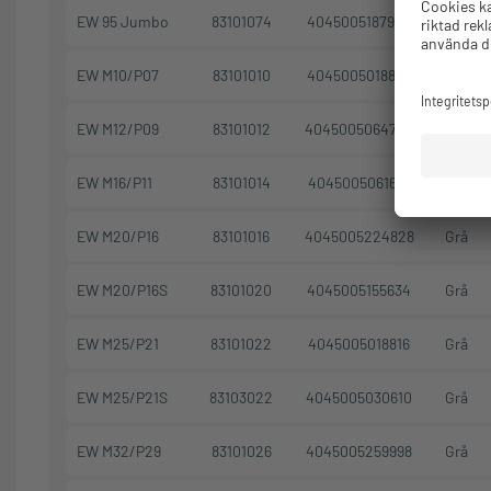
EW 95 Jumbo
83101074
4045005187970
Svart
EW M10/P07
83101010
4045005018809
Grå
EW M12/P09
83101012
4045005064745
Grå
EW M16/P11
83101014
4045005061621
Grå
EW M20/P16
83101016
4045005224828
Grå
EW M20/P16S
83101020
4045005155634
Grå
EW M25/P21
83101022
4045005018816
Grå
EW M25/P21S
83103022
4045005030610
Grå
EW M32/P29
83101026
4045005259998
Grå