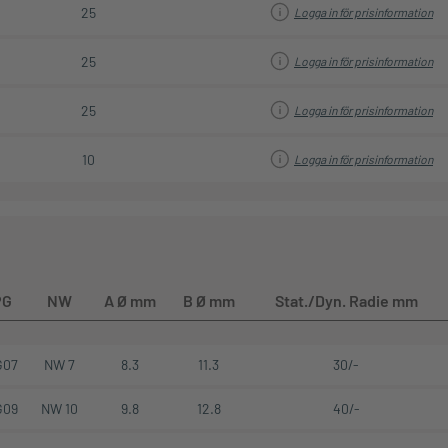
25
Logga in för prisinformation
25
Logga in för prisinformation
25
Logga in för prisinformation
10
Logga in för prisinformation
PG
NW
A Ø mm
B Ø mm
Stat./Dyn. Radie mm
G07
NW 7
8.3
11.3
30/-
G09
NW 10
9.8
12.8
40/-