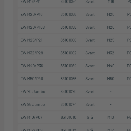
EW M16/P11
83101054
Svart
M16
P
EW M20/P16
83101056
Svart
M20
P
EW M20/P16S
83101058
Svart
M20
P
EW M25/P21
83101060
Svart
M25
P
EW M32/P29
83101062
Svart
M32
P
EW M40/P36
83101064
Svart
M40
P
EW M50/P48
83101066
Svart
M50
P
EW 70 Jumbo
83101070
Svart
-
EW 95 Jumbo
83101074
Svart
-
EW M10/P07
83101010
Grå
M10
P
EW M12/P09
83101012
Grå
M12
P