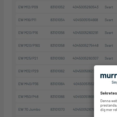
EW M12/P09
83101052
4045005260543
Svart
EW M16/P11
83101054
4045005154668
Svart
EW M20/P16
83101056
4045005260291
Svart
EW M20/P16S
83101058
4045005275448
Svart
EW M25/P21
83101060
4045005260307
Svart
EW M32/P29
83101062
4045005062321
Svart
EW M40/P36
83101064
4045005155221
Svart
EW M50/P48
83101066
4045005186843
Svart
EW 70 Jumbo
83101070
4045005267887
Svart