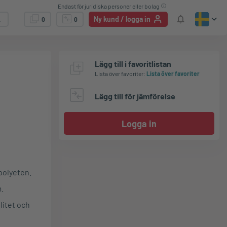
Endast för juridiska personer eller bolag
Ny kund / logga in
0
0
Lägg till i favoritlistan
Lista över favoriter
:
Lista över favoriter
Lägg till för jämförelse
Logga in
polyeten.
m.
litet och