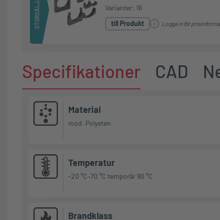
STORSÄLJARE
Varianter: 16
till Produkt
Logga in för prisinforma
Specifikationer
CAD
N
Material
mod. Polyeten
Temperatur
-20 °C–70 °C temporär 90 °C
Brandklass