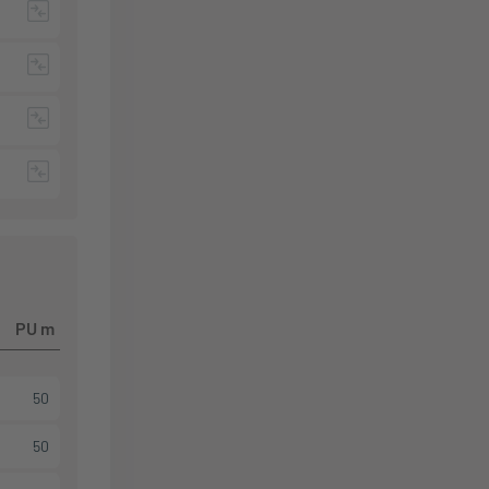
PU m
50
50