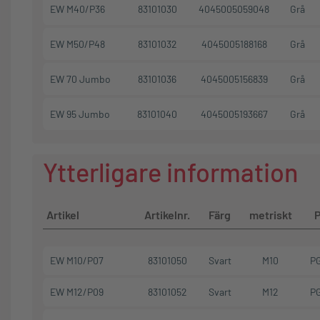
EW M40/P36
83101030
4045005059048
Grå
EW M50/P48
83101032
4045005188168
Grå
EW 70 Jumbo
83101036
4045005156839
Grå
EW 95 Jumbo
83101040
4045005193667
Grå
Ytterligare information
Artikel
Artikelnr.
Färg
metriskt
EW M10/P07
83101050
Svart
M10
P
EW M12/P09
83101052
Svart
M12
P