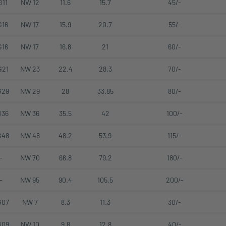
G11
NW 12
11.6
15.7
45/-
G16
NW 17
15.9
20.7
55/-
G16
NW 17
16.8
21
60/-
G21
NW 23
22.4
28.3
70/-
G29
NW 29
28
33.85
80/-
G36
NW 36
35.5
42
100/-
G48
NW 48
48.2
53.9
115/-
-
NW 70
66.8
79.2
180/-
-
NW 95
90.4
105.5
200/-
G07
NW 7
8.3
11.3
30/-
G09
NW 10
9.8
12.8
40/-