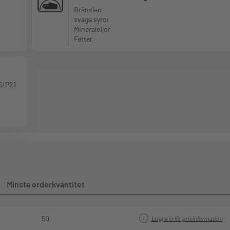
Bränslen
svaga syror
Mineraloljor
Fetter
5/P21
Minsta orderkvantitet
50
Logga in för prisinformation