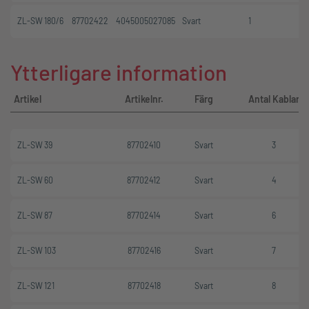
ZL-SW 180/6
87702422
4045005027085
Svart
1
Ytterligare information
Artikel
Artikelnr.
Färg
Antal Kablar
ZL-SW 39
87702410
Svart
3
ZL-SW 60
87702412
Svart
4
ZL-SW 87
87702414
Svart
6
ZL-SW 103
87702416
Svart
7
ZL-SW 121
87702418
Svart
8