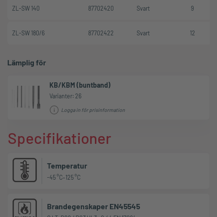
ZL-SW 140
87702420
Svart
9
ZL-SW 180/6
87702422
Svart
12
Lämplig för
KB/KBM (buntband)
Varianter: 26
Logga in för prisinformation
Specifikationer
Temperatur
-45 °C–125 °C
Brandegenskaper EN45545