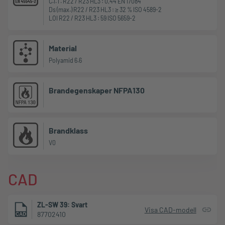
C.I.T. R22 / R23 HL3 : 0,44 EN 17084
Ds (max.) R22 / R23 HL3 : ≥ 32 % ISO 4589-2
LOI R22 / R23 HL3 : 59 ISO 5659-2
Material
Polyamid 6.6
Brandegenskaper NFPA130
Brandklass
V0
CAD
ZL-SW 39: Svart
Visa CAD-modell
87702410