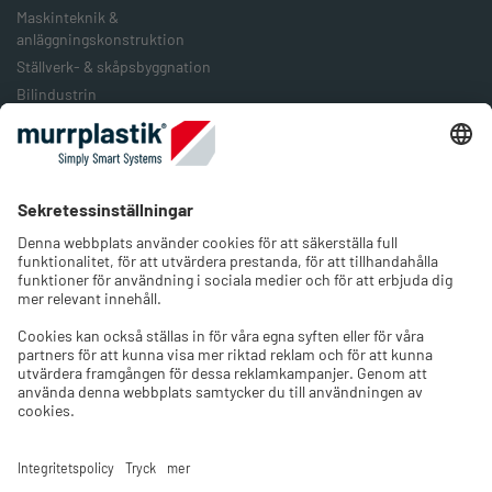
Maskinteknik &
anläggningskonstruktion
Ställverk- & skåpsbyggnation
Bilindustrin
Järnväg & järnvägstransport
Livsmedelsindustrin
Förpackningsindustrin
Förnybar energi
Företaget
Om oss
Jobb & Karriär
Kontakt
Välj språk och region
Välj butikens språk och välj det land där du befinner dig.