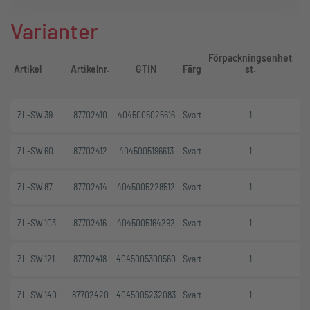
Varianter
Förpackningsenhet
Artikel
Artikelnr.
GTIN
Färg
st.
ZL-SW 39
87702410
4045005025616
Svart
1
ZL-SW 60
87702412
4045005196613
Svart
1
ZL-SW 87
87702414
4045005228512
Svart
1
ZL-SW 103
87702416
4045005164292
Svart
1
ZL-SW 121
87702418
4045005300560
Svart
1
ZL-SW 140
87702420
4045005232083
Svart
1