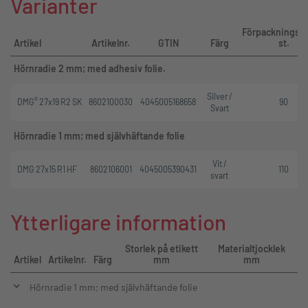
Varianter
Förpackningse
Artikel
Artikelnr.
GTIN
Färg
st.
Hörnradie 2 mm; med adhesiv folie.
Silver /
DMG° 27x19 R2 SK
8602100030
4045005168658
90
Svart
Hörnradie 1 mm; med självhäftande folie
Vit /
DMG 27x15 R1 HF
8602106001
4045005390431
110
svart
Ytterligare information
Storlek på etikett
Materialtjocklek
Artikel
Artikelnr.
Färg
mm
mm
Hörnradie 1 mm; med självhäftande folie