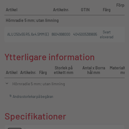
Förpac
Artikel
Artikelnr.
GTIN
Färg
Hörnradie 5 mm; utan limning
Svart
ALU 250x55 R5, 6x4,5MM (E)
8604998000
4045005389695
eloxerad
Ytterligare information
Storlek på
Antal x Borra
Materialtj
Artikel
Artikelnr.
Färg
etikett mm
hål mm
mm
Hörnradie 5 mm; utan limning
1
)
Andra storlekar på begäran
Specifikationer