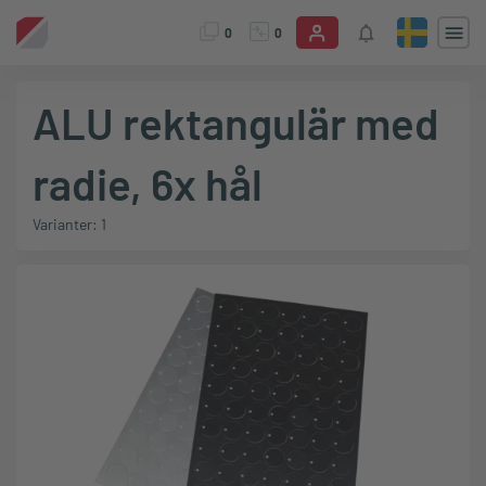
0
0
ALU rektangulär med
radie, 6x hål
Varianter: 1