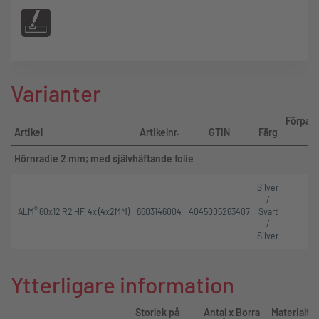
Varianter
Förpac
Artikel
Artikelnr.
GTIN
Färg
Hörnradie 2 mm; med självhäftande folie
Silver
/
ALM° 60x12 R2 HF, 4x (4x2MM)
8603146004
4045005263407
Svart
/
Silver
Ytterligare information
Storlek på
Antal x Borra
Materialtj