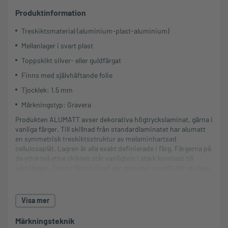
Produktinformation
Treskiktsmaterial (aluminium-plast-aluminium)
Mellanlager i svart plast
Toppskikt silver- eller guldfärgat
Finns med självhäftande folie
Tjocklek: 1,5 mm
Märkningstyp: Gravera
Produkten ALUMATT avser dekorativa högtryckslaminat, gärna i
vanliga färger. Till skillnad från standardlaminatet har alumatt
en symmetrisk treskiktsstruktur av melaminhartsad
cellulosaplåt. Lagren är alla exakt definierade i färg. Färgerna på
de yttre två yttre skikten står vanligtvis i stark kontrast till
kärnfärgen. Denna färgskillnad gör gravyren visuellt lätt att läsa.
För gravyr hålls de yttre skikten mycket tunna. Skikttjockleken
är ca 0,08 mm. Uni-pappren är homogent färgade i massan.
Med dessa papperskvaliteter säkerställs färgförbindelsen.
Visa mer
Basen är fri från tungmetaller och har en hög ljusstabilitet.
Märkningsteknik