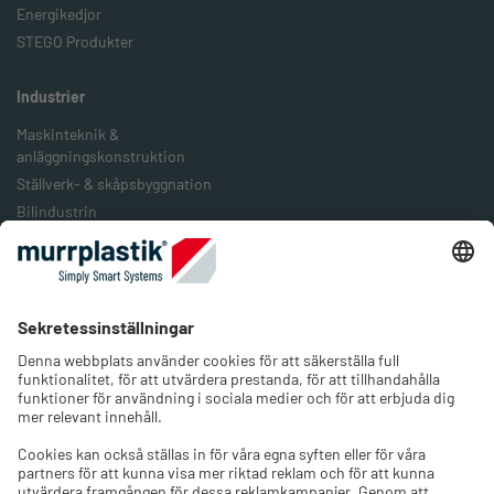
Energikedjor
STEGO Produkter
Industrier
Maskinteknik &
anläggningskonstruktion
Ställverk- & skåpsbyggnation
Bilindustrin
Järnväg & järnvägstransport
Livsmedelsindustrin
Förpackningsindustrin
Förnybar energi
Företaget
Om oss
Jobb & Karriär
Kontakt