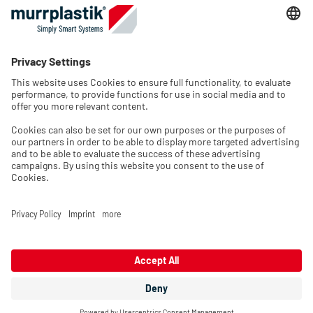
Упаковочная промышленность
Возобновляемые источники энергии
Компания
О нас
Вакансии и карьера
Контактные данные
Выберите язык и регион
Пожалуйста, выберите язык магазина и страну вашего
местонахождения.
Выходные
Конфиденциальность
Юридический
Страна/регион
:
United States
сведения
Язык
:
RU
Подтвердите выбор