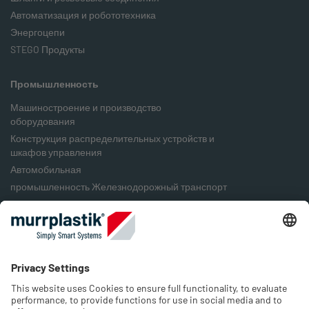
Автоматизация и робототехника
Энергоцепи
STEGO Продукты
Промышленность
Машиностроение и производство
оборудования
Конструкция распределительных устройств и
шкафов управления
Автомобильная
промышленность Железнодорожный транспорт
Пищевая промышленность
Упаковочная промышленность
Возобновляемые источники энергии
Компания
О нас