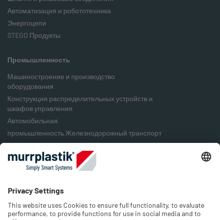
Автоматизация и робототехника
Энергоцепи
STEGO Продукты
Промышленность
Машиностроение и производство
оборудования
Конструкция распределительных устройств и
шкафов управления
Автомобильная
промышленность Железнодорожный транспорт
Пищевая промышленность
Упаковочная промышленность
Возобновляемые источники энергии
Компания
О нас