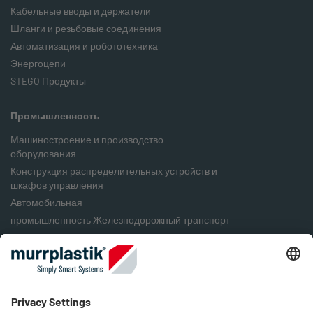
Кабельные вводы и держатели
Шланги и резьбовые соединения
Автоматизация и робототехника
Энергоцепи
STEGO Продукты
Промышленность
Машиностроение и производство
оборудования
Конструкция распределительных устройств и
шкафов управления
Автомобильная
промышленность Железнодорожный транспорт
Пищевая промышленность
Упаковочная промышленность
Возобновляемые источники энергии
Компания