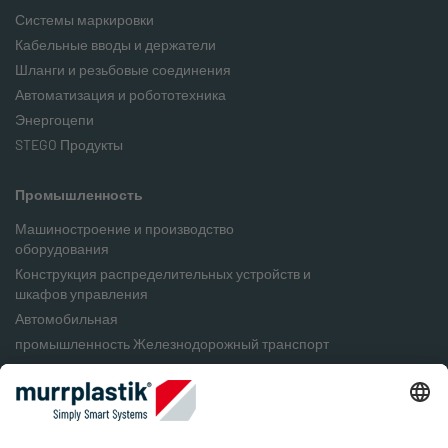
Системы маркировки
Кабельные вводы и держатели
Шланги и резьбовые соединения
Автоматизация и робототехника
Энергоцепи
STEGO Продукты
Промышленность
Машиностроение и производство
оборудования
Конструкция распределительных устройств и
шкафов управления
Автомобильная
промышленность Железнодорожный транспорт
Пищевая промышленность
Упаковочная промышленность
Возобновляемые источники энергии