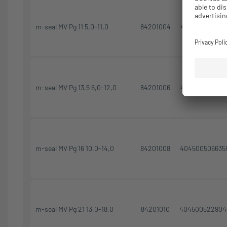
m-seal MV Pg 11 5,0-11,0
84201004
404500512058
m-seal MV Pg 13,5 6,0-12,0
84201006
404500516446
m-seal MV Pg 16 10,0-14,0
84201008
404500506635
m-seal MV Pg 21 13,0-18,0
84201010
404500522904