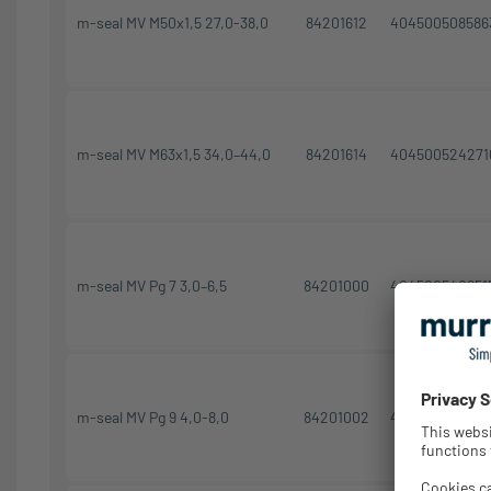
m-seal MV M50x1,5 27,0-38,0
84201612
404500508586
m-seal MV M63x1,5 34,0–44,0
84201614
404500524271
m-seal MV Pg 7 3,0–6,5
84201000
404500540951
m-seal MV Pg 9 4,0-8,0
84201002
404500527093