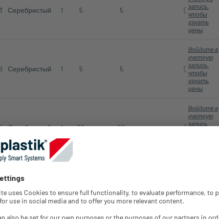
запись,
3
Серебристый
1
5
5
чтобы
узнать
цены
Войдите в
учетную
запись,
6
Серебристый
1
5
5
чтобы
узнать
цены
Войдите в
учетную
запись,
5
Серебристый
1
50
50
чтобы
узнать
цены
Войдите в
учетную
запись,
1
Серебристый
1
50
50
чтобы
узнать
цены