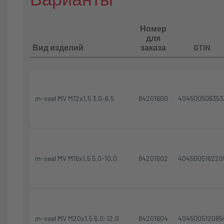
Номер
для
Вид изделий
заказа
GTIN
m-seal MV M12x1,5 3,0–6,5
84201600
404500506353
m-seal MV M16x1,5 5,0-10,0
84201602
404500516220
m-seal MV M20x1,5 6,0-12,0
84201604
404500512085