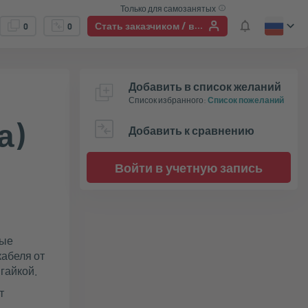
Только для самозанятых
Стать заказчиком / войти в учетную запись
0
0
Добавить в список желаний
Список избранного
:
Список пожеланий
а)
Добавить к сравнению
Войти в учетную запись
вые
кабеля от
гайкой.
т