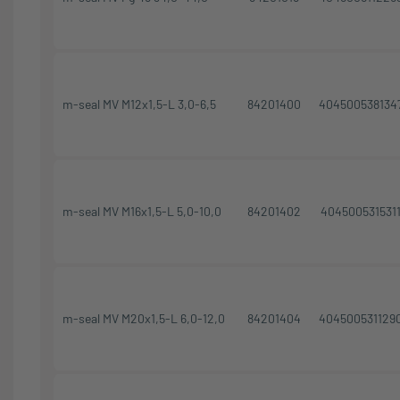
m-seal MV M12x1,5-L 3,0-6,5
84201400
404500538134
m-seal MV M16x1,5-L 5,0-10,0
84201402
404500531531
m-seal MV M20x1,5-L 6,0-12,0
84201404
404500531129