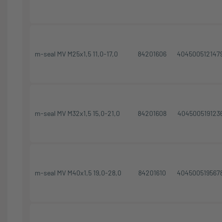
m-seal MV M25x1,5 11,0-17,0
84201606
404500512147
m-seal MV M32x1,5 15,0-21,0
84201608
404500519123
m-seal MV M40x1,5 19,0-28,0
84201610
404500519567