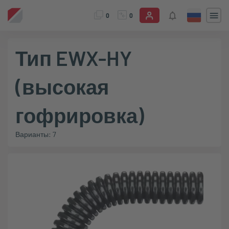
0
0
Тип EWX-HY
(высокая
гофрировка)
Варианты: 7