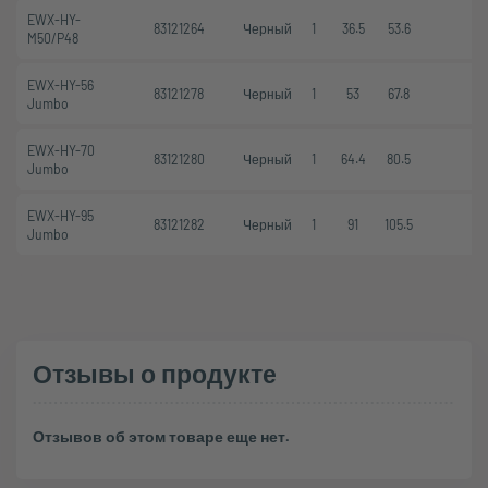
EWX-HY-
83121264
Черный
1
36.5
53.6
M50/P48
EWX-HY-56
83121278
Черный
1
53
67.8
Jumbo
EWX-HY-70
83121280
Черный
1
64.4
80.5
Jumbo
EWX-HY-95
83121282
Черный
1
91
105.5
Jumbo
Отзывы о продукте
Отзывов об этом товаре еще нет.