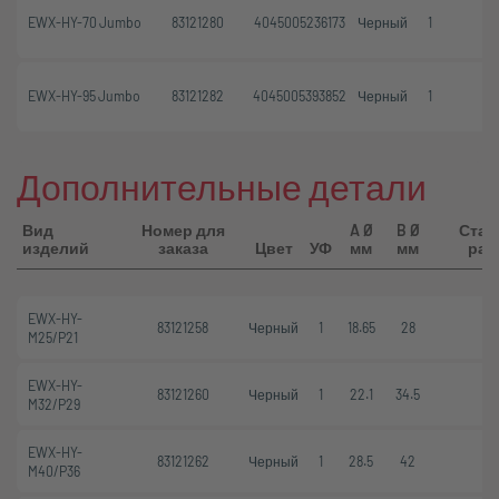
EWX-HY-70 Jumbo
83121280
4045005236173
Черный
1
EWX-HY-95 Jumbo
83121282
4045005393852
Черный
1
Дополнительные детали
Вид
Номер для
A Ø
B Ø
Стат
изделий
заказа
Цвет
УФ
мм
мм
рад
EWX-HY-
83121258
Черный
1
18.65
28
M25/P21
EWX-HY-
83121260
Черный
1
22.1
34.5
M32/P29
EWX-HY-
83121262
Черный
1
28.5
42
M40/P36