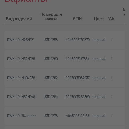
Ми
Номер для
ко
Вид изделий
заказа
GTIN
Цвет
УФ
EWX-HY-M25/P21
83121258
4045005170279
Черный
1
EWX-HY-M32/P29
83121260
4045005187864
Черный
1
EWX-HY-M40/P36
83121262
4045005067937
Черный
1
EWX-HY-M50/P48
83121264
4045005259899
Черный
1
EWX-HY-56 Jumbo
83121278
4045005123138
Черный
1