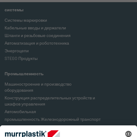
системы
Системы маркировки
Кабельные вводы и держатели
Шланги и резьбовые соединения
Автоматизация и робототехника
Энергоцепи
STEGO Продукты
Промышленность
Машиностроение и производство
оборудования
Конструкция распределительных устройств и
шкафов управления
Автомобильная
промышленность Железнодорожный транспорт
Пищевая промышленность
Упаковочная промышленность