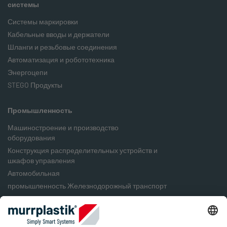
системы
Системы маркировки
Кабельные вводы и держатели
Шланги и резьбовые соединения
Автоматизация и робототехника
Энергоцепи
STEGO Продукты
Промышленность
Машиностроение и производство
оборудования
Конструкция распределительных устройств и
шкафов управления
Автомобильная
промышленность Железнодорожный транспорт
Пищевая промышленность
Упаковочная промышленность
Возобновляемые источники энергии