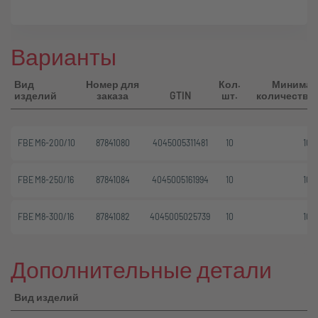
Варианты
Вид
Номер для
Кол.
Минимал
изделий
заказа
GTIN
шт.
количество 
FBE M6-200/10
87841080
4045005311481
10
10
FBE M8-250/16
87841084
4045005161994
10
10
FBE M8-300/16
87841082
4045005025739
10
10
Дополнительные детали
Вид изделий