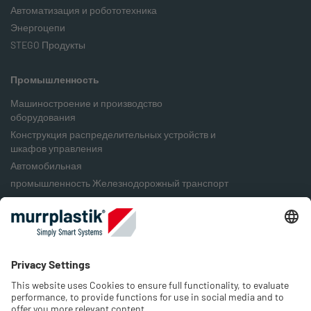
Автоматизация и робототехника
Энергоцепи
STEGO Продукты
Промышленность
Машиностроение и производство
оборудования
Конструкция распределительных устройств и
шкафов управления
Автомобильная
промышленность Железнодорожный транспорт
Пищевая промышленность
Упаковочная промышленность
Возобновляемые источники энергии
Компания
О нас
Вакансии и карьера