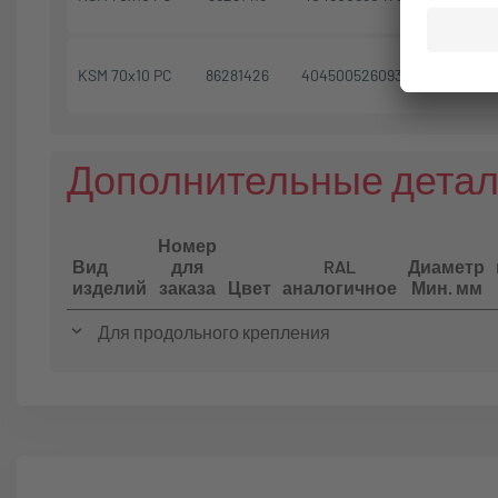
KSM 70x10 PC
86281426
4045005260932
Желтый
Дополнительные дета
Номер
Вид
для
RAL
Диаметр
изделий
заказа
Цвет
аналогичное
Мин. мм
Для продольного крепления