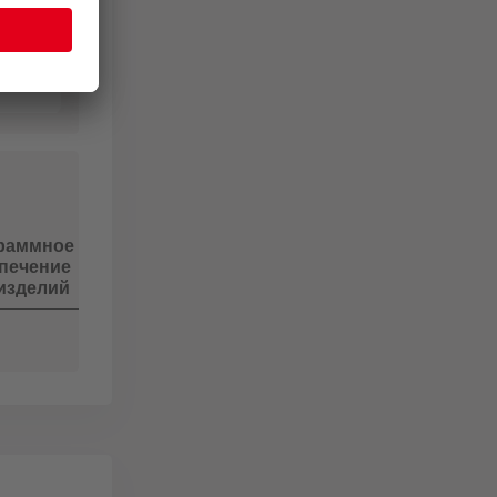
раммное
печение
Кол.
изделий
шт.