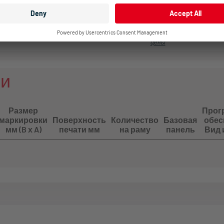
цены
Войдите в учетную
160
160
запись, чтобы узнать
цены
ли
Размер
Прог
маркировки
Поверхность
Количество
Базовая
обес
мм (B х A)
печати мм
на раму
панель
Вид 