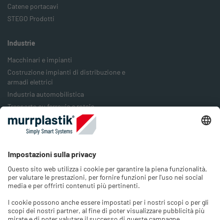
Catene portacavi
STEGO Prodotti
Industrie
Macchinari e impianti
Costruzione impianti di distribuzione e
armadi elettrici
Industria automobilistica
Trasporto su ferrovia e rotaia
Industria alimentare
Industria degli imballaggi
Industria energetica
Azienda
Chi siamo
Lavora con noi
Contatto