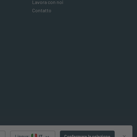
Lavora con noi
Contatto
Lingua
:
IT
Confermare la selezione