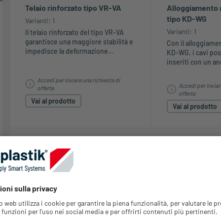
Telaio rinforzato tipo VR-VA
Alloggiamento 
tipo KD-WG
Varianti: 1
Varianti: 1
Il telaio rinforzato del tipo VR-VA
garantisce una maggiore stabilità e
Con il alloggiame
impedisce la deformazione...
KD-WG, i cavi po
inseriti con un ang
Accedi per inviare una richiesta di
Accedi per inviar
offerta
offerta
Vai al prodotto
Vai al prodotto
2 mostra al