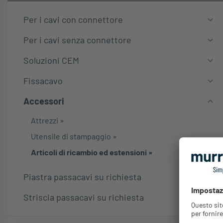
Per i cavi con connettore
Per i cavi senza connettore
Soluzioni CEM
Fissacavo
Accessori
Attrezzi
»
Utensile di stampaggio
»
Articoli di ricambio ed estensioni
»
Piastra passacavi su richiesta
Striscia passacavi su richiesta