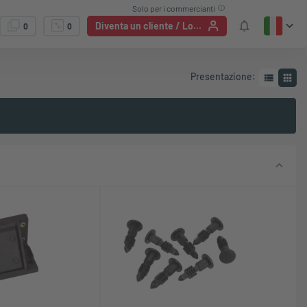
Solo per i commercianti
Diventa un cliente / Login
0
0
Presentazione
: