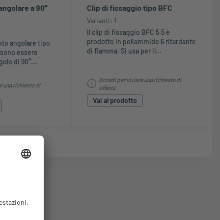
angolare a 90°
Clip di fissaggio tipo BFC
Varianti: 1
Il clip di fissaggio BFC 5.5 è
prodotto in poliammide 6 ritardante
nto angolare tipo
di fiamma. Si usa per il...
ssono essere
olo di 90°...
Accedi per inviare una richiesta di
e una richiesta di
offerta
Vai al prodotto
tri prodotti