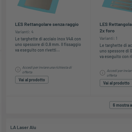
LES Rettangolare senza raggio
LES Rettangolar
2x foro
Varianti: 4
Varianti: 1
Le targhette di acciaio inox V4A con
uno spessore di 0,8 mm. Il fissaggio
Le targhette di a
va eseguito con rivetti...
uno spessore di 0
va eseguito con ri
Accedi per inviare una richiesta di
Accedi per inviar
offerta
offerta
Vai al prodotto
Vai al prodotto
6 mostra al
LA Laser Alu