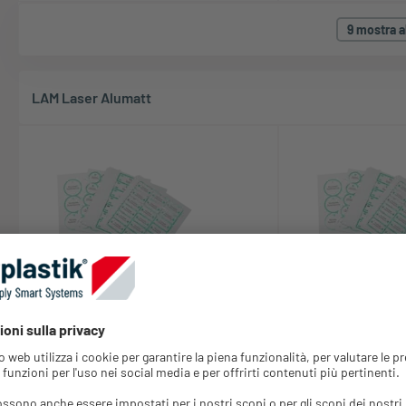
9 mostra al
LAM Laser Alumatt
LAM Rettangolare senza raggio
LAM Rettangola
1x foro
Varianti: 45
Varianti: 8
Il Laser Alumatt è un alluminio
rivestito, ideale per l'incisione a
Il Laser Alumatt è
laser.La superficie è...
rivestito, ideale p
laser.La superficie