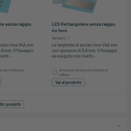
e senza raggio,
LES Rettangolare senza raggio,
4x foro
Varianti: 1
cciaio inox V4A con
Le targhette di acciaio inox V4A con
,8 mm. Il fissaggio
uno spessore di 0,8 mm. Il fissaggio
vetti...
va eseguito con rivetti...
e una richiesta di
Accedi per inviare una richiesta di
offerta
Vai al prodotto
tri prodotti