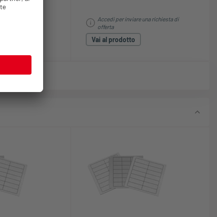
e una richiesta di
Accedi per inviare una richiesta di
offerta
Vai al prodotto
ltri prodotti