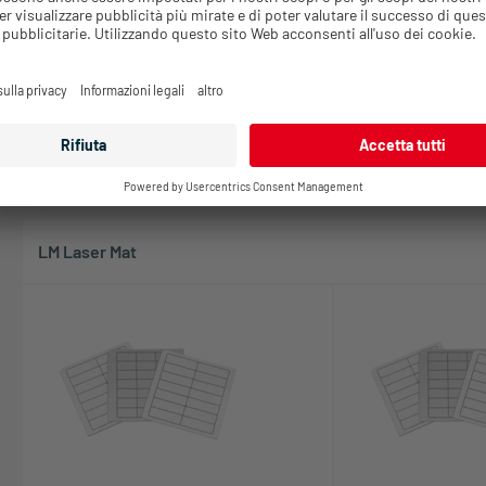
Accedi per inviare una richiesta di
Accedi per inviar
offerta
offerta
Vai al prodotto
Vai al prodotto
12 mostra a
LM Laser Mat