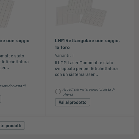
re con raggio
LMM Rettangolare con raggio,
1x foro
Varianti: 1
omatt è stato
 l'etichettatura
Il LMM Laser Monomatt è stato
er...
sviluppato per per l'etichettatura
con un sistema laser...
e una richiesta di
Accedi per inviare una richiesta di
offerta
Vai al prodotto
tri prodotti