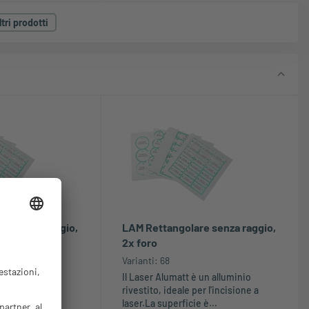
tri prodotti
re senza raggio,
LAM Rettangolare senza raggio,
2x foro
Varianti: 68
 un alluminio
Il Laser Alumatt è un alluminio
er l'incisione a
rivestito, ideale per l'incisione a
 è...
laser.La superficie è...