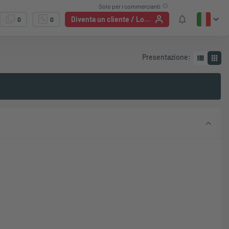
Solo per i commercianti
Diventa un cliente / Login
0
0
Presentazione
: