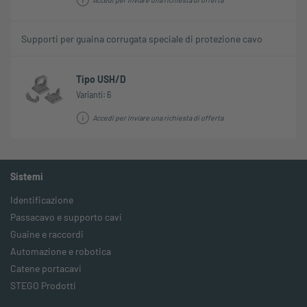
Supporti per guaina corrugata speciale di protezione cavo
Tipo USH/D
Varianti: 6
Accedi per inviare una richiesta di offerta
Sistemi
Identificazione
Passacavo e supporto cavi
Guaine e raccordi
Automazione e robotica
Catene portacavi
STEGO Prodotti