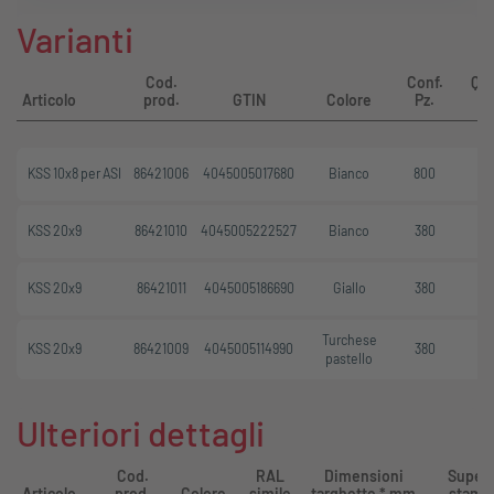
Varianti
Cod.
Conf.
Qua
Articolo
prod.
GTIN
Colore
Pz.
KSS 10x8 per ASI
86421006
4045005017680
Bianco
800
KSS 20x9
86421010
4045005222527
Bianco
380
KSS 20x9
86421011
4045005186690
Giallo
380
Turchese
KSS 20x9
86421009
4045005114990
380
pastello
Ulteriori dettagli
Cod.
RAL
Dimensioni
Superf
Articolo
prod.
Colore
simile
targhette * mm
stamp