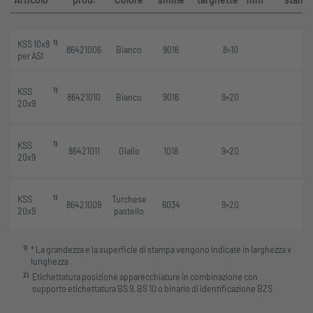
1)
KSS 10x8
86421006
Bianco
9016
8×10
8×
per ASI
1)
KSS
86421010
Bianco
9016
9×20
9×
20x9
1)
KSS
86421011
Giallo
1018
9×20
9×
20x9
1)
KSS
Turchese
86421009
6034
9×20
9×
20x9
pastello
1
)
* La grandezza e la superficie di stampa vengono indicate in larghezza x
lunghezza
2
)
Etichettatura posizione apparecchiature in combinazione con
supporto etichettatura BS 9, BS 10 o binario di identificazione BZS