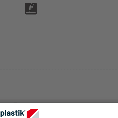
Classe di incendio
V2