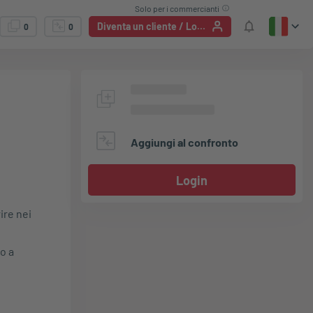
Solo per i commercianti
Diventa un cliente / Login
0
0
Aggiungi al confronto
Login
ire nei
o a