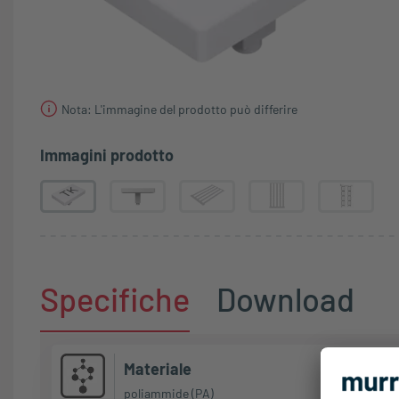
Nota: L'immagine del prodotto può differire
Immagini prodotto
Specifiche
Download
Materiale
poliammide (PA)