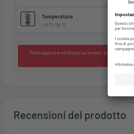
Temperatura
-40 °C–130 °C
Purtroppo si è verificato un errore. Si prega di ric
Recensioni del prodotto