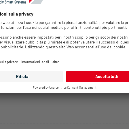
aricare la pagina. Per eventuali ulteriori problemi, contatta la nos
assistenza.