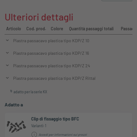
Ulteriori dettagli
Articolo
Cod. prod.
Colore
Quantità passaggi totali
Passagg
Piastra passacavo plastica tipo KDP/Z 10
Piastra passacavo plastica tipo KDP/Z 16
Piastra passacavo plastica tipo KDP/Z 24
Piastra passacavo plastica tipo KDP/Z Rittal
1
)
adatto per la serie KX
Adatto a
Clip di fissaggio tipo BFC
Varianti: 1
Accedi per informazioni sui prezzi