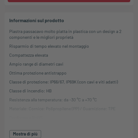
Informazioni sul prodotto
Piastra passacavo molto piatta in plastica con un design a 2
componenti e le migliori proprietà
Risparmio di tempo elevato nel montaggio
Compattezza elevata
Ampio range di diametri cavi
Ottima protezione antistrappo
Classe di protezione: IP66/67, IP69K (con cavi e viti adatti)
Classe di incendio: HB
Resistenza alla temperatura: da -30 °C a +70 °C
Materiale: Cornice: Polipropilene (PP) / Guarnizione: TPE
Conforme a RoHS
Resistente ai raggi UV
Mostra di più
Made in Germany