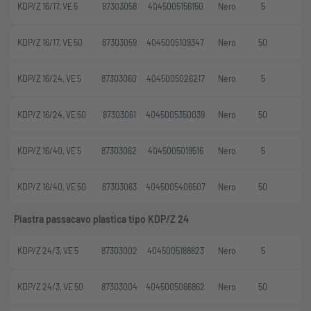
KDP/Z 16/17, VE 5
87303058
4045005156150
Nero
5
KDP/Z 16/17, VE 50
87303059
4045005109347
Nero
50
KDP/Z 16/24, VE 5
87303060
4045005026217
Nero
5
KDP/Z 16/24, VE 50
87303061
4045005350039
Nero
50
KDP/Z 16/40, VE 5
87303062
4045005019516
Nero
5
KDP/Z 16/40, VE 50
87303063
4045005406507
Nero
50
Piastra passacavo plastica tipo KDP/Z 24
KDP/Z 24/3, VE 5
87303002
4045005188823
Nero
5
KDP/Z 24/3, VE 50
87303004
4045005066862
Nero
50