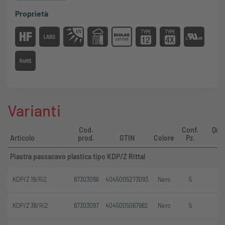
Si adatta ai tagli standard dei connettori industriali
Proprietà
Montaggio tramite Clips o viti M5 possibili
Varianti
Cod.
Conf.
Qua
Articolo
prod.
GTIN
Colore
Pz.
Piastra passacavo plastica tipo KDP/Z Rittal
KDP/Z 19/Ri2
87303096
4045005273093
Nero
5
KDP/Z 38/Ri2
87303097
4045005067982
Nero
5