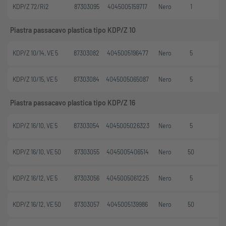
KDP/Z 72/Ri2
87303095
4045005159717
Nero
1
Piastra passacavo plastica tipo KDP/Z 10
KDP/Z 10/14, VE 5
87303082
4045005196477
Nero
5
KDP/Z 10/15, VE 5
87303084
4045005065087
Nero
5
Piastra passacavo plastica tipo KDP/Z 16
KDP/Z 16/10, VE 5
87303054
4045005026323
Nero
5
KDP/Z 16/10, VE 50
87303055
4045005406514
Nero
50
KDP/Z 16/12, VE 5
87303056
4045005061225
Nero
5
KDP/Z 16/12, VE 50
87303057
4045005139986
Nero
50