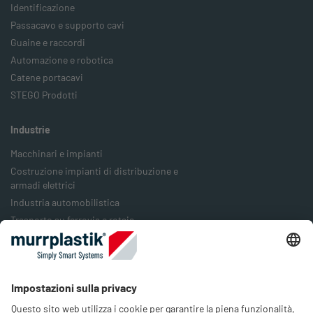
Identificazione
Passacavo e supporto cavi
Guaine e raccordi
Automazione e robotica
Catene portacavi
STEGO Prodotti
Industrie
Macchinari e impianti
Costruzione impianti di distribuzione e
armadi elettrici
Industria automobilistica
Trasporto su ferrovia e rotaia
Industria alimentare
Industria degli imballaggi
Industria energetica
Azienda