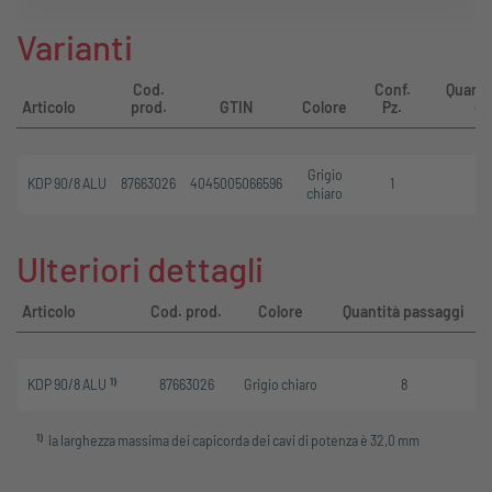
Varianti
Cod.
Conf.
Quanti
Articolo
prod.
GTIN
Colore
Pz.
d'
Grigio
KDP 90/8 ALU
87663026
4045005066596
1
chiaro
Ulteriori dettagli
Articolo
Cod. prod.
Colore
Quantità passaggi
1)
KDP 90/8 ALU
87663026
Grigio chiaro
8
1
)
la larghezza massima dei capicorda dei cavi di potenza è 32,0 mm