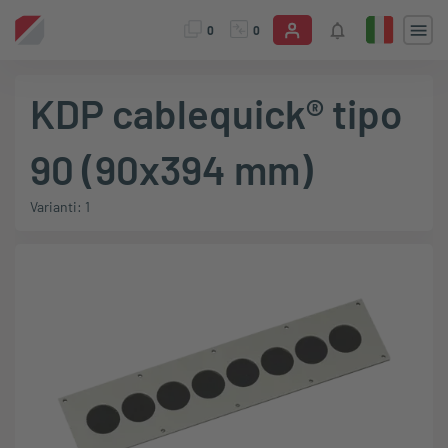
0
0
KDP cablequick® tipo
90 (90x394 mm)
Varianti: 1