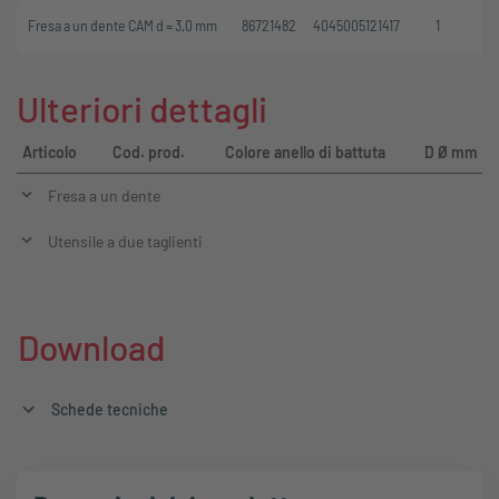
Fresa a un dente CAM d = 3,0 mm
86721482
4045005121417
1
Ulteriori dettagli
Articolo
Cod. prod.
Colore anello di battuta
D Ø mm
Fresa a un dente
Utensile a due taglienti
Download
Schede tecniche