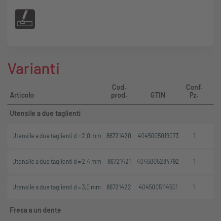
Varianti
Cod.
Conf.
Qu
Articolo
prod.
GTIN
Pz.
Utensile a due taglienti
Utensile a due taglienti d = 2,0 mm
86721420
4045005019073
1
Utensile a due taglienti d = 2,4 mm
86721421
4045005284792
1
Utensile a due taglienti d = 3,0 mm
86721422
4045005114501
1
Fresa a un dente